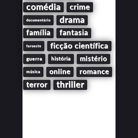
comédia
crime
drama
documentário
família
fantasia
ficção científica
faroeste
mistério
guerra
história
online
romance
música
thriller
terror