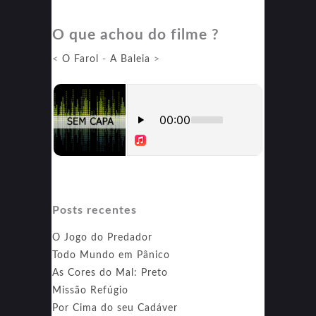
Carma
O que achou do filme ?
de
um
<
O Farol
-
A Baleia
>
Assassino
2
Posts recentes
O Jogo do Predador
Todo Mundo em Pânico
As Cores do Mal: Preto
Missão Refúgio
Por Cima do seu Cadáver