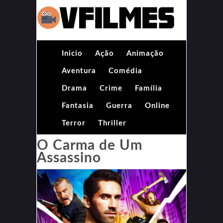
Inicio
Ação
Animação
Aventura
Comédia
Drama
Crime
Família
Fantasia
Guerra
Online
Terror
Thriller
O Carma de Um
Assassino