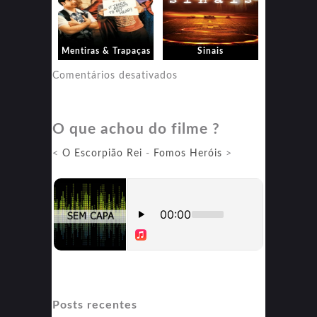
Mentiras & Trapaças
Sinais
em
Comentários desativados
Sinais
O que achou do filme ?
<
O Escorpião Rei
-
Fomos Heróis
>
Posts recentes