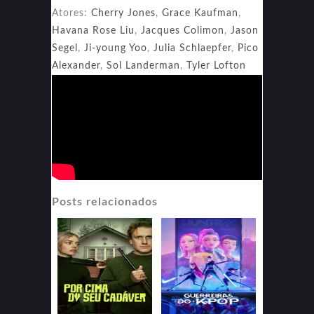
Atores:
Cherry Jones
,
Grace Kaufman
,
Havana Rose Liu
,
Jacques Colimon
,
Jason
Segel
,
Ji-young Yoo
,
Julia Schlaepfer
,
Pico
Alexander
,
Sol Landerman
,
Tyler Lofton
Posts relacionados