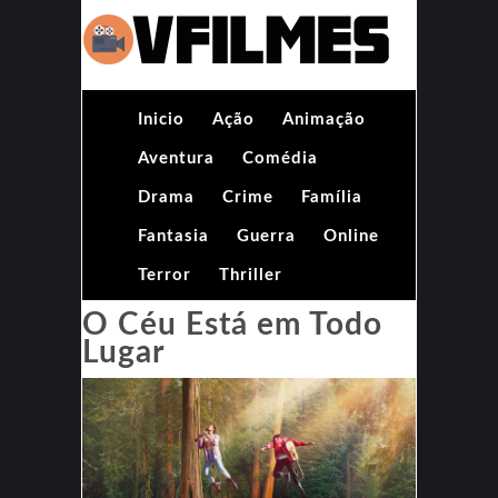
Inicio
Ação
Animação
Aventura
Comédia
Drama
Crime
Família
Fantasia
Guerra
Online
Terror
Thriller
O Céu Está em Todo
Lugar