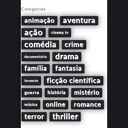
Categorias
aventura
animação
ação
cinema tv
comédia
crime
drama
documentário
família
fantasia
ficção científica
faroeste
mistério
guerra
história
online
romance
música
thriller
terror