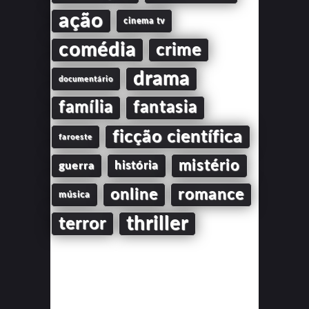
ação
cinema tv
comédia
crime
drama
documentário
família
fantasia
ficção científica
faroeste
mistério
guerra
história
online
romance
música
thriller
terror