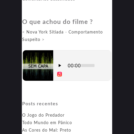
O
Oposto
O que achou do filme ?
do
Sexo
<
Nova York Sitiada
-
Comportamento
Suspeito
>
Posts recentes
O Jogo do Predador
Todo Mundo em Pânico
As Cores do Mal: Preto