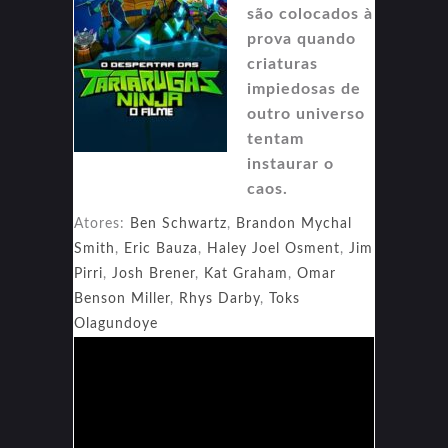
são colocados à
prova quando
criaturas
impiedosas de
outro universo
tentam
instaurar o
caos.
Atores:
Ben Schwartz
,
Brandon Mychal
Smith
,
Eric Bauza
,
Haley Joel Osment
,
Jim
Pirri
,
Josh Brener
,
Kat Graham
,
Omar
Benson Miller
,
Rhys Darby
,
Toks
Olagundoye