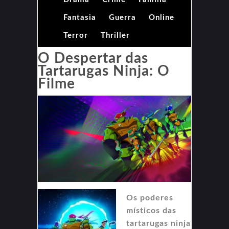
Fantasia
Guerra
Online
Terror
Thriller
O Despertar das
Tartarugas Ninja: O
Filme
Os poderes
místicos das
tartarugas ninja