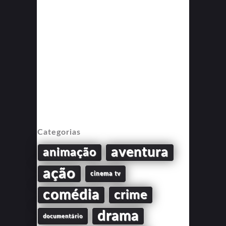
Categorias
aventura
animação
ação
cinema tv
comédia
crime
drama
documentário