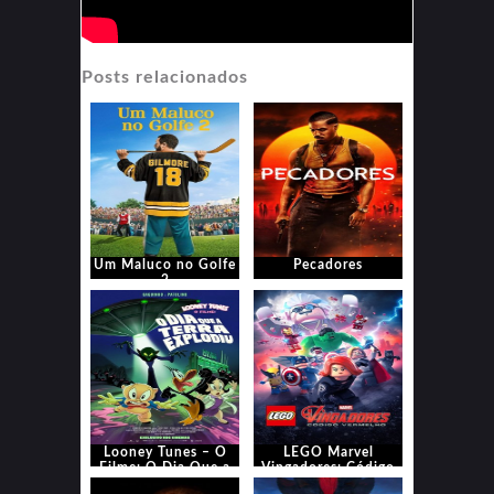
Posts relacionados
Um Maluco no Golfe
Pecadores
2
Looney Tunes – O
LEGO Marvel
Filme: O Dia Que a
Vingadores: Código
Terra Explodiu
Vermelho