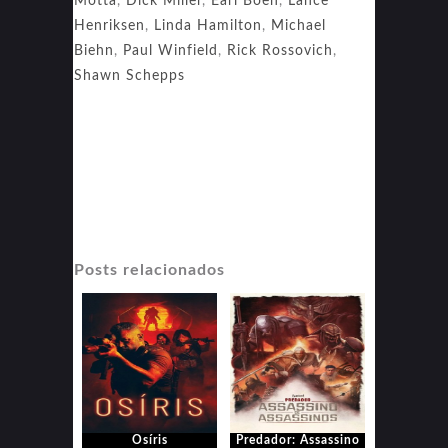
Motta
,
Dick Miller
,
Earl Boen
,
Lance
Henriksen
,
Linda Hamilton
,
Michael
Biehn
,
Paul Winfield
,
Rick Rossovich
,
Shawn Schepps
Posts relacionados
Osíris
Predador: Assassino