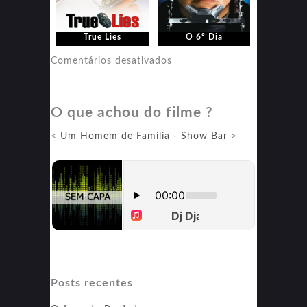
True Lies
O 6º Dia
em
Comentários desativados
O
6º
O que achou do filme ?
Dia
<
Um Homem de Família
-
Show Bar
>
Posts recentes