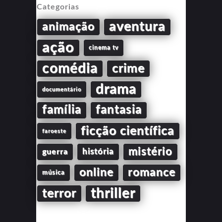
Categorias
aventura
animação
ação
cinema tv
comédia
crime
drama
documentário
família
fantasia
ficção científica
faroeste
mistério
guerra
história
online
romance
música
thriller
terror