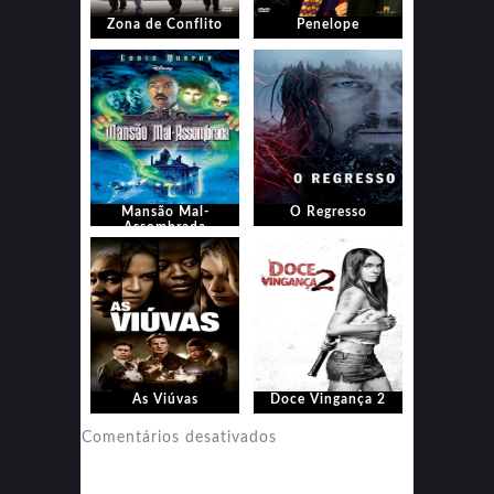
Zona de Conflito
Penelope
Mansão Mal-
O Regresso
Assombrada
As Viúvas
Doce Vingança 2
em
Comentários desativados
Doce
Vingança