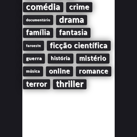
comédia
crime
drama
documentário
família
fantasia
ficção científica
faroeste
mistério
guerra
história
online
romance
música
thriller
terror