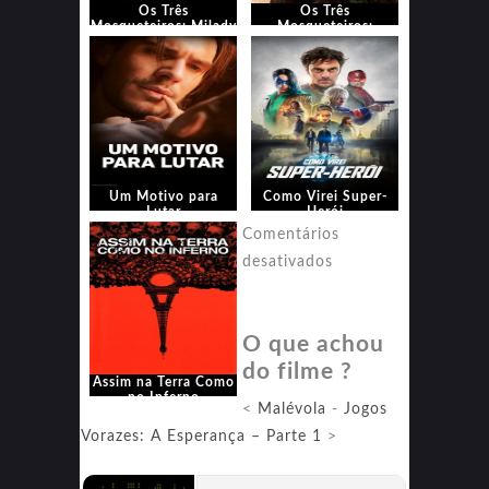
Os Três
Os Três
Mosqueteiros: Milady
Mosqueteiros:
D’Artagnan
Um Motivo para
Como Virei Super-
Lutar
Herói
Comentários
em
desativados
Assim
na
O que achou
Terra
do filme ?
Como
Assim na Terra Como
no
no Inferno
<
Malévola
-
Jogos
Inferno
Vorazes: A Esperança – Parte 1
>