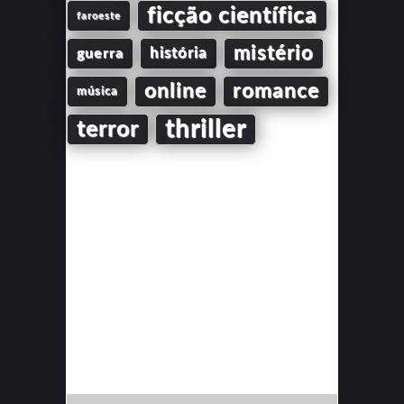
ficção científica
faroeste
mistério
guerra
história
online
romance
música
thriller
terror