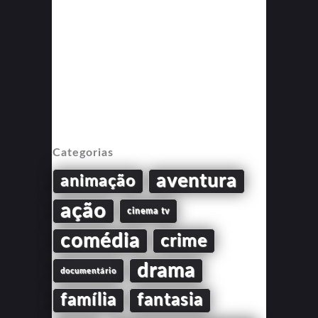
Categorias
aventura
animação
ação
cinema tv
comédia
crime
drama
documentário
família
fantasia