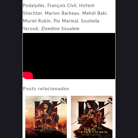
Podalydès
,
François Civil
,
Hofesh
Shechter
,
Marion Barbeau
,
Mehdi Baki
,
Muriel Robin
,
Pio Marmaï
,
Souheila
Yacoub
,
Zinedine Soualem
Posts relacionados