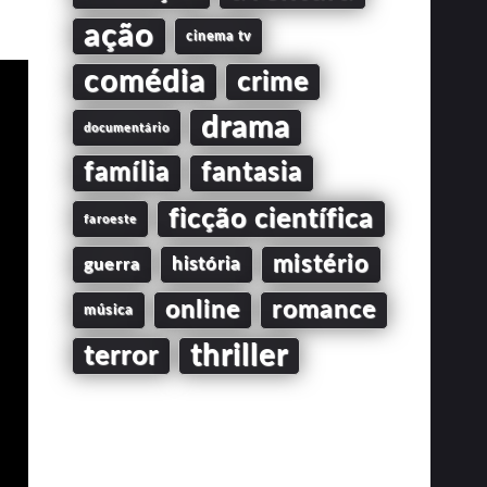
ação
cinema tv
comédia
crime
drama
documentário
família
fantasia
ficção científica
faroeste
mistério
guerra
história
online
romance
música
thriller
terror