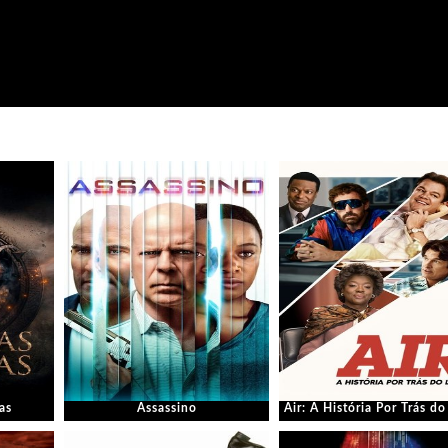
as
Assassino
Air: A História Por Trás d