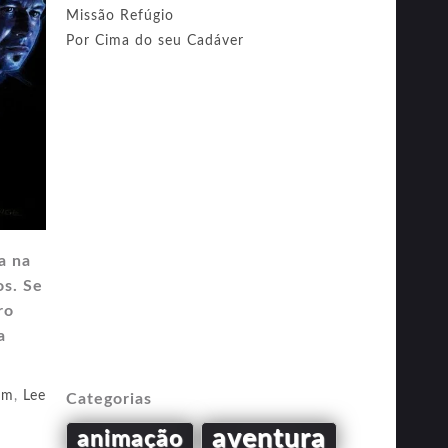
Missão Refúgio
Por Cima do seu Cadáver
a na
os. Se
ro
a
lm
,
Lee
Categorias
aventura
animação