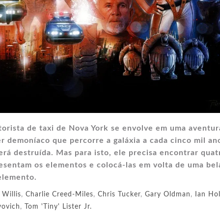
torista de taxi de Nova York se envolve em uma aventur
r demoníaco que percorre a galáxia a cada cinco mil an
será destruída. Mas para isto, ele precisa encontrar quat
resentam os elementos e colocá-las em volta de uma bel
elemento.
 Willis
,
Charlie Creed-Miles
,
Chris Tucker
,
Gary Oldman
,
Ian Ho
vovich
,
Tom 'Tiny' Lister Jr.