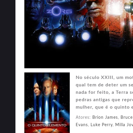
No século XXIII, um mo
qual tem de deter um se
nada for feito, a Terra 
pedras antigas que rep
mulher, que é o quinto 
Atores:
Brion James
,
Bruce
Evans
,
Luke Perry
,
Milla Jo