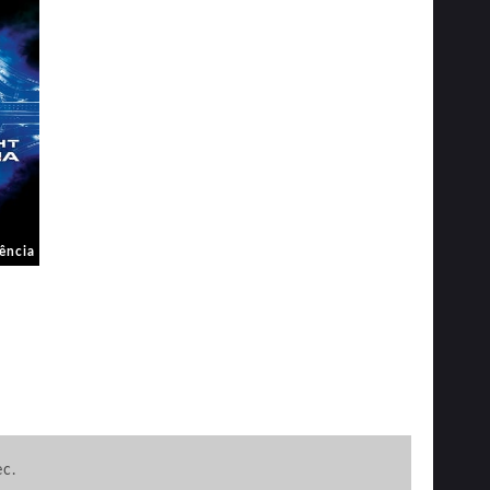
ência
ec.