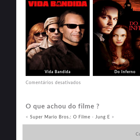
Vida Bandida
Do Inferno
em
Comentários desativados
Detetive
Knight:
O que achou do filme ?
Independência
<
Super Mario Bros.: O Filme
-
Jung E
>
Co