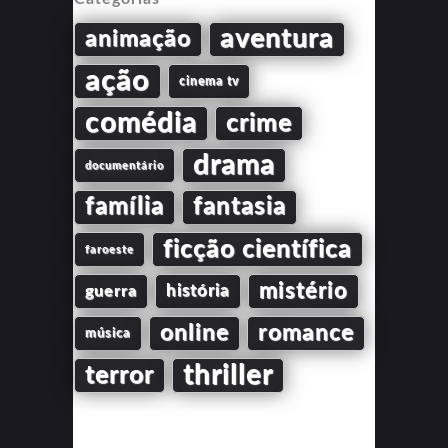
aventura
animação
ação
cinema tv
comédia
crime
drama
documentário
família
fantasia
ficção científica
faroeste
mistério
guerra
história
online
romance
música
thriller
terror