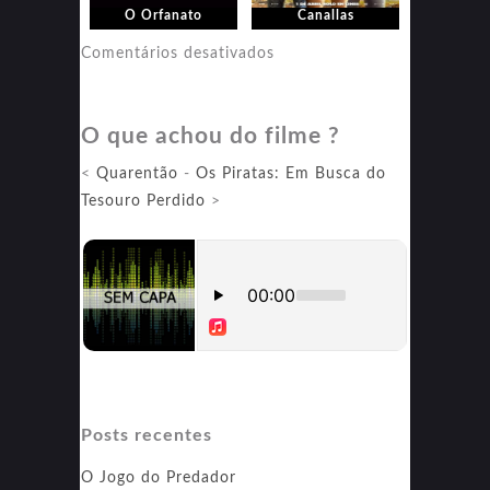
O Orfanato
Canallas
em
Comentários desativados
Canallas
O que achou do filme ?
<
Quarentão
-
Os Piratas: Em Busca do
Tesouro Perdido
>
Posts recentes
O Jogo do Predador