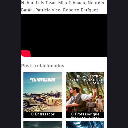
Nabor
,
Luis Tosar
,
Milo Taboada
,
Nourdin
Batán
,
Patricia Vico
,
Roberto Enríquez
Posts relacionados
O Entregador
O Professor que
Prometeu o Mar