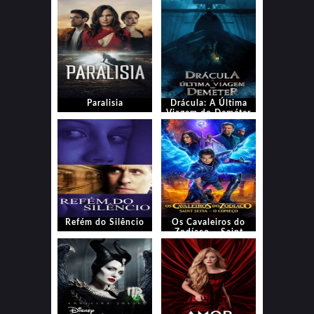
Paralisia
Drácula: A Última
Viagem do Deméter
Refém do Silêncio
Os Cavaleiros do
Zodíaco – Saint
Seiya: O Começo