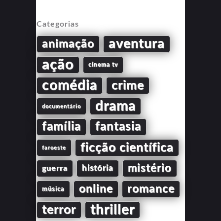
Categorias
aventura
animação
ação
cinema tv
comédia
crime
drama
documentário
família
fantasia
ficção científica
faroeste
mistério
guerra
história
online
romance
música
thriller
terror