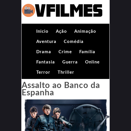
Inicio
Ação
Animação
Aventura
Comédia
Drama
Crime
Família
Fantasia
Guerra
Online
Terror
Thriller
Assalto ao Banco da
Espanha