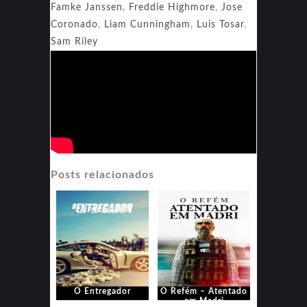
Famke Janssen
,
Freddie Highmore
,
Jose
Coronado
,
Liam Cunningham
,
Luis Tosar
,
Sam Riley
Posts relacionados
O Entregador
O Refém – Atentado
em Madri