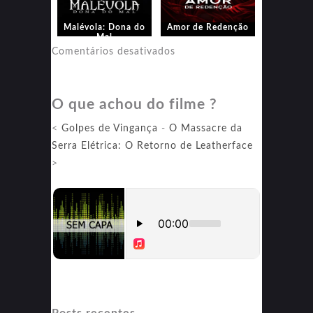
Malévola: Dona do
Amor de Redenção
Mal
em
Comentários desativados
Amor
de
O que achou do filme ?
Redenção
<
Golpes de Vingança
-
O Massacre da
Serra Elétrica: O Retorno de Leatherface
>
Posts recentes