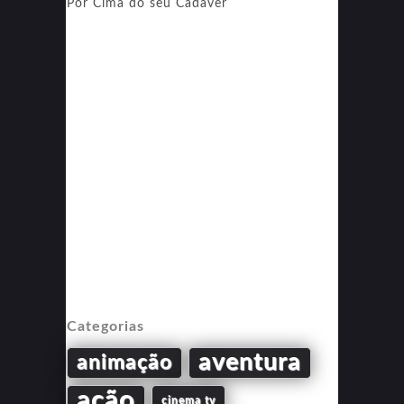
Por Cima do seu Cadáver
Categorias
aventura
animação
ação
cinema tv