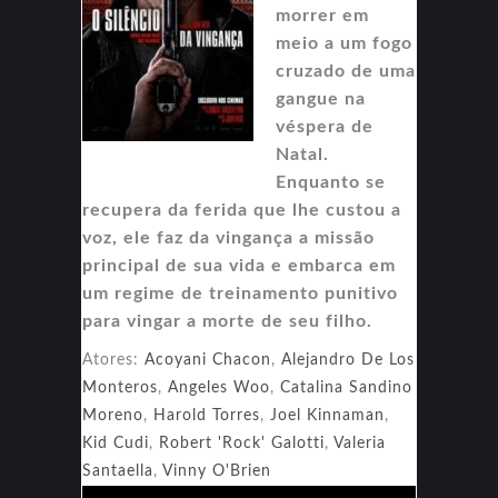
morrer em
meio a um fogo
cruzado de uma
gangue na
véspera de
Natal.
Enquanto se
recupera da ferida que lhe custou a
voz, ele faz da vingança a missão
principal de sua vida e embarca em
um regime de treinamento punitivo
para vingar a morte de seu filho.
Atores:
Acoyani Chacon
,
Alejandro De Los
Monteros
,
Angeles Woo
,
Catalina Sandino
Moreno
,
Harold Torres
,
Joel Kinnaman
,
Kid Cudi
,
Robert 'Rock' Galotti
,
Valeria
Santaella
,
Vinny O'Brien