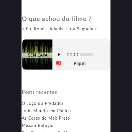
X:
A
O que achou do filme ?
Marca
da
<
Eu, Robô
-
Adanis: Luta Sagrada
>
Morte
Posts recentes
O Jogo do Predador
Todo Mundo em Pânico
As Cores do Mal: Preto
Missão Refúgio