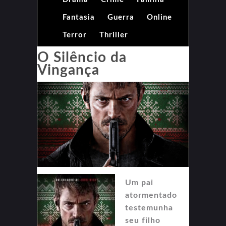
Fantasia
Guerra
Online
Terror
Thriller
O Silêncio da
Vingança
Um pai
atormentado
testemunha
seu filho