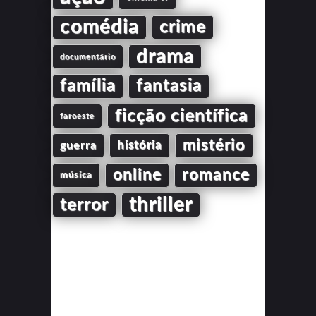
comédia
crime
drama
documentário
família
fantasia
ficção científica
faroeste
mistério
guerra
história
online
romance
música
thriller
terror