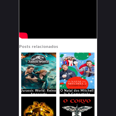
Posts relacionados
Jurassic World: Reino
O Natal dos Mitchell
Ameaçado
2: A Competição