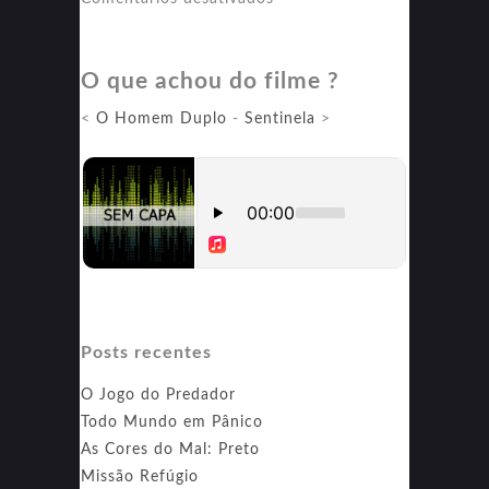
Pânico
em
O que achou do filme ?
Alto
Mar
<
O Homem Duplo
-
Sentinela
>
Posts recentes
O Jogo do Predador
Todo Mundo em Pânico
As Cores do Mal: Preto
Missão Refúgio