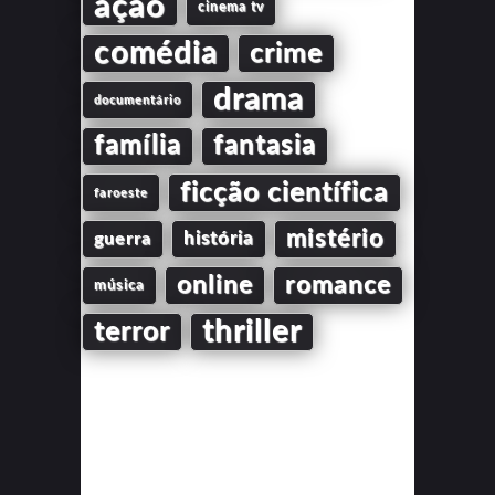
ação
cinema tv
comédia
crime
drama
documentário
família
fantasia
ficção científica
faroeste
mistério
guerra
história
online
romance
música
thriller
terror