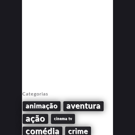
Categorias
aventura
animação
ação
cinema tv
comédia
crime