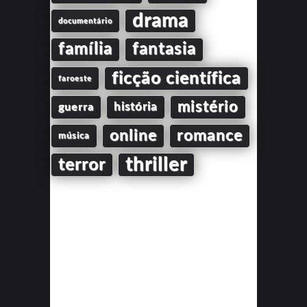
drama
documentário
família
fantasia
ficção científica
faroeste
mistério
guerra
história
online
romance
música
thriller
terror