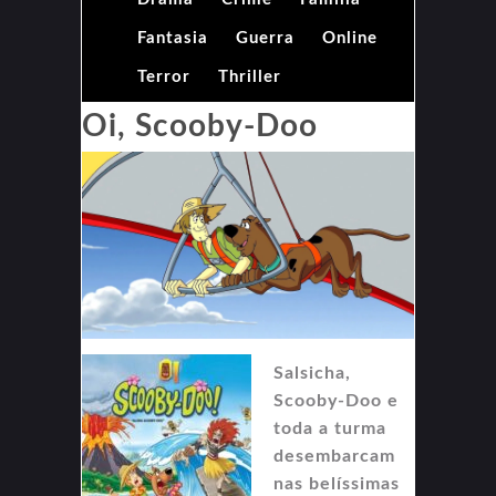
Fantasia
Guerra
Online
Terror
Thriller
Oi, Scooby-Doo
Salsicha,
Scooby-Doo e
toda a turma
desembarcam
nas belíssimas