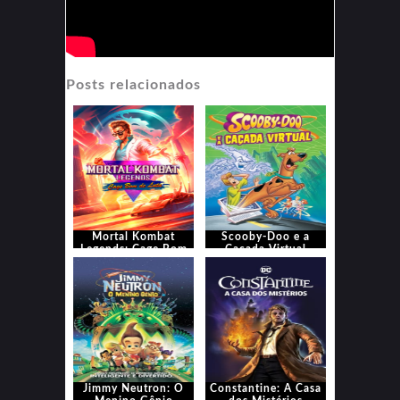
Posts relacionados
Mortal Kombat
Scooby-Doo e a
Legends: Cage Bom
Caçada Virtual
de Luta
Jimmy Neutron: O
Constantine: A Casa