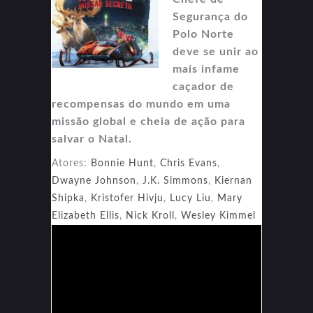
Segurança do
Polo Norte
deve se unir ao
mais infame
caçador de
recompensas do mundo em uma
missão global e cheia de ação para
salvar o Natal.
Atores:
Bonnie Hunt
,
Chris Evans
,
Dwayne Johnson
,
J.K. Simmons
,
Kiernan
Shipka
,
Kristofer Hivju
,
Lucy Liu
,
Mary
Elizabeth Ellis
,
Nick Kroll
,
Wesley Kimmel