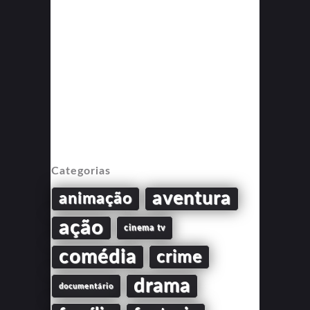
Categorias
aventura
animação
ação
cinema tv
comédia
crime
drama
documentário