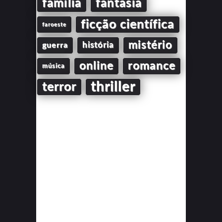
família
fantasia
ficção científica
faroeste
mistério
guerra
história
online
romance
música
thriller
terror