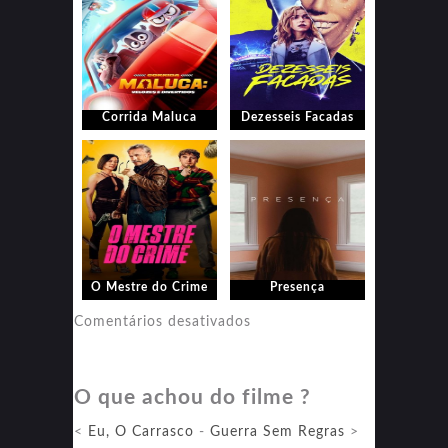
Corrida Maluca
Dezesseis Facadas
O Mestre do Crime
Presença
em
Comentários desativados
Presença
O que achou do filme ?
<
Eu, O Carrasco
-
Guerra Sem Regras
>