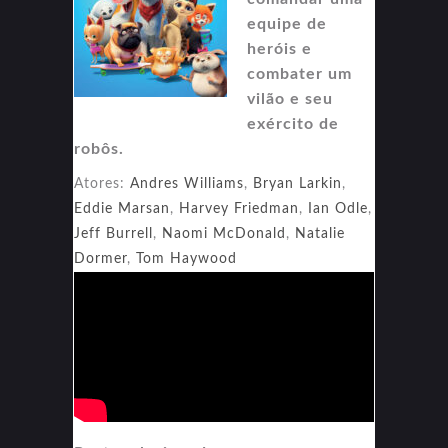
equipe de
heróis e
combater um
vilão e seu
exército de
robôs.
Atores:
Andres Williams
,
Bryan Larkin
,
Eddie Marsan
,
Harvey Friedman
,
Ian Odle
,
Jeff Burrell
,
Naomi McDonald
,
Natalie
Dormer
,
Tom Haywood