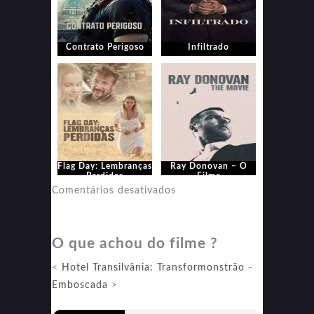
Contrato Perigoso
Infiltrado
Flag Day: Lembranças
Ray Donovan – O
Perdidas
Filme
em
Comentários desativados
Ray
Donovan
O que achou do filme ?
–
O
<
Hotel Transilvânia: Transformonstrão
-
Filme
Emboscada
>