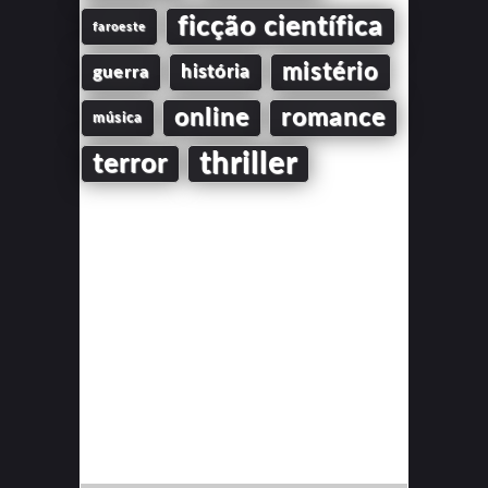
ficção científica
faroeste
mistério
guerra
história
online
romance
música
thriller
terror