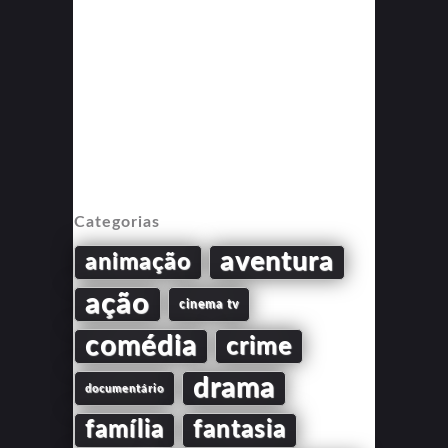
Categorias
aventura
animação
ação
cinema tv
comédia
crime
drama
documentário
família
fantasia