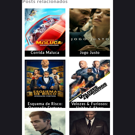
Posts relacionados
Corrida Maluca
Jogo Justo
Esquema de Risco:
Velozes & Furiosos:
Operação Fortune
Hobbs & Shaw