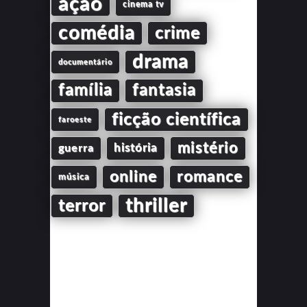
ação
cinema tv
comédia
crime
drama
documentário
família
fantasia
ficção científica
faroeste
mistério
guerra
história
online
romance
música
thriller
terror