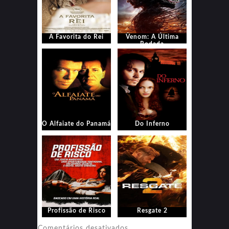
A Favorita do Rei
Venom: A Última
Rodada
O Alfaiate do Panamá
Do Inferno
Profissão de Risco
Resgate 2
em
Comentários desativados