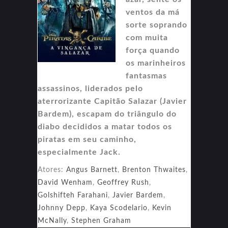
ventos da má
sorte soprando
com muita
força quando
os marinheiros
fantasmas
assassinos, liderados pelo
aterrorizante Capitão Salazar (Javier
Bardem), escapam do triângulo do
diabo decididos a matar todos os
piratas em seu caminho,
especialmente Jack.
Atores:
Angus Barnett
,
Brenton Thwaites
,
David Wenham
,
Geoffrey Rush
,
Golshifteh Farahani
,
Javier Bardem
,
Johnny Depp
,
Kaya Scodelario
,
Kevin
McNally
,
Stephen Graham