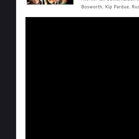
Bosworth
,
Kip Pardue
,
Rus