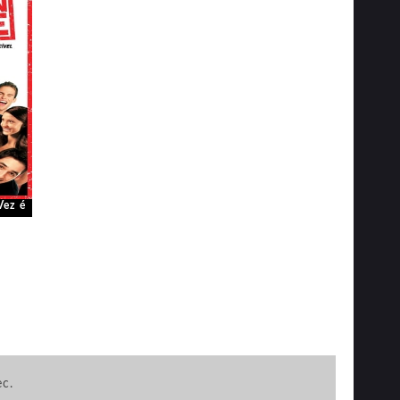
Vez é
ec.