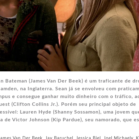
an Bateman (James Van Der Beek) é um traficante de dr
amden, na Inglaterra. Sean já se envolveu com pratica
mpus e consegue ganhar muito dinheiro com o tráfico, a
st (Clifton Collins Jr.). Porém seu principal objeto de
essível: Lauren Hyde (Shanny Sossamon), uma jovem qu
a de Victor Johnson (Kip Pardue), seu namorado, que e
James Van Der Beek
,
Jay Baruchel
,
Jessica Biel
,
Joel Michaely
,
K