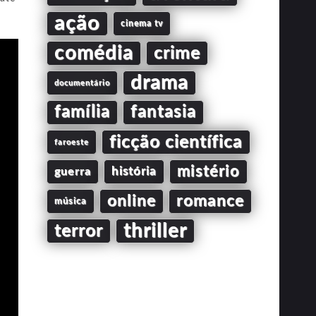
ação
cinema tv
comédia
crime
drama
documentário
família
fantasia
ficção científica
faroeste
mistério
guerra
história
online
romance
música
thriller
terror