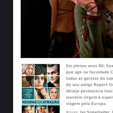
Em plenos anos 80, Se
que age na faculdade C
todas as garotas do ca
de seu amigo Rupert Gue
desejo permanece inac
mantém virgem à esper
viagem pela Europa.
Atores:
Ian Somerhalder
,