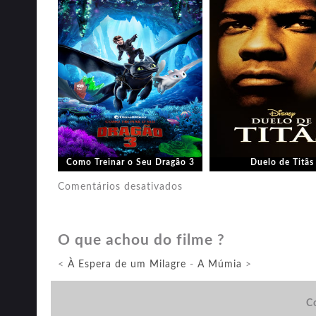
Como Treinar o Seu Dragão 3
Duelo de Titãs
em
Comentários desativados
American
Pie:
O que achou do filme ?
A
Primeira
<
À Espera de um Milagre
-
A Múmia
>
Vez
é
Co
Inesquecível