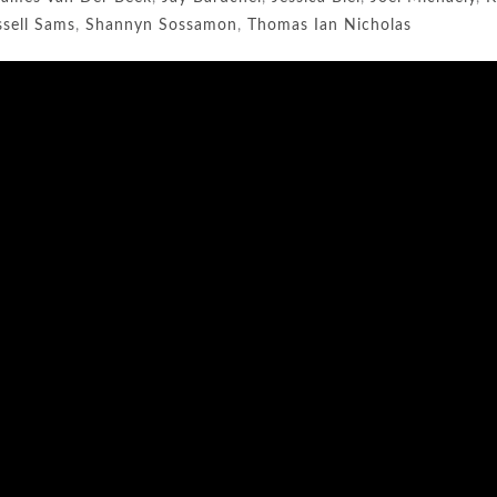
sell Sams
,
Shannyn Sossamon
,
Thomas Ian Nicholas