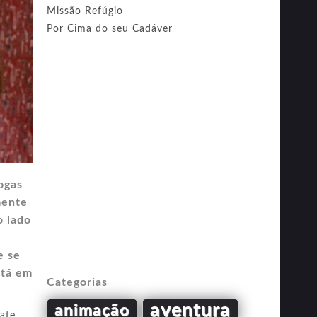
Missão Refúgio
Por Cima do seu Cadáver
ogas
mente
o lado
e se
stá em
Categorias
aventura
animação
ate