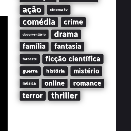
ação
cinema tv
comédia
crime
drama
documentário
família
fantasia
ficção científica
faroeste
mistério
guerra
história
online
romance
música
thriller
terror