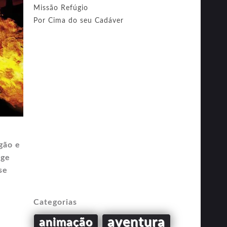
Missão Refúgio
Por Cima do seu Cadáver
gão e
rge
se
Categorias
aventura
animação