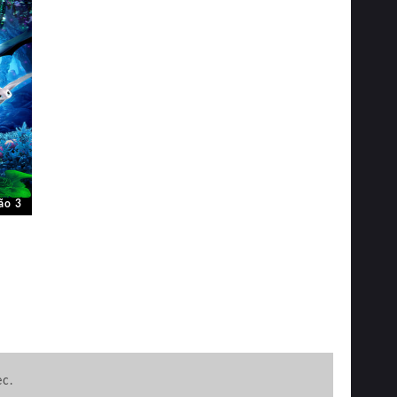
ão 3
ec.