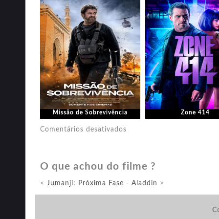
Missão de Sobrevivência
Zone 414
em
Comentários desativados
Como
Treinar
O que achou do filme ?
o
Seu
<
Jumanji: Próxima Fase
-
Aladdin
>
Dragão
3
Co