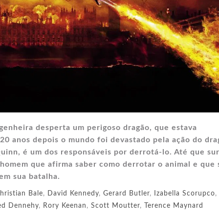
enheira desperta um perigoso dragão, que estava
 20 anos depois o mundo foi devastado pela ação do dra
Quinn, é um dos responsáveis por derrotá-lo. Até que su
 homem que afirma saber como derrotar o animal e que 
em sua batalha.
hristian Bale
,
David Kennedy
,
Gerard Butler
,
Izabella Scorupco
,
ed Dennehy
,
Rory Keenan
,
Scott Moutter
,
Terence Maynard