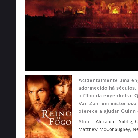
Acidentalmente uma eng
adormecido há séculos.
o filho da engenheira, 
Van Zan, um misterioso
oferece a ajudar Quinn 
Atores:
Alexander Siddig
,
C
Matthew McConaughey
,
N