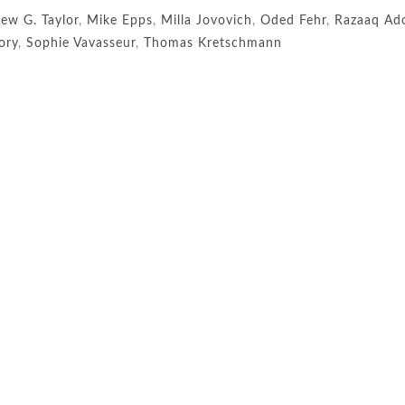
ew G. Taylor
,
Mike Epps
,
Milla Jovovich
,
Oded Fehr
,
Razaaq Ado
ory
,
Sophie Vavasseur
,
Thomas Kretschmann