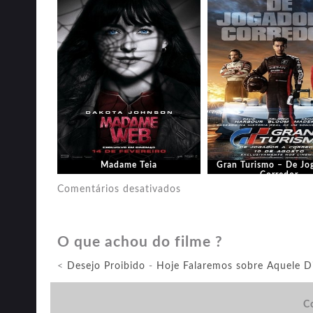
Madame Teia
Gran Turismo – De Jo
Corredor
em
Comentários desativados
Piscina
Infinita
O que achou do filme ?
<
Desejo Proibido
-
Hoje Falaremos sobre Aquele D
Co