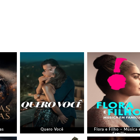
as
Quero Você
Flora e Filho – Música
Família