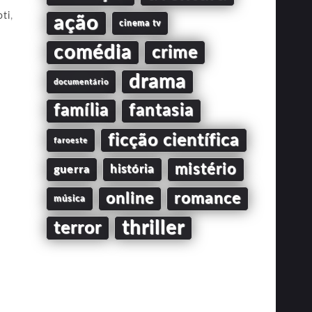
ti
,
ação
cinema tv
comédia
crime
drama
documentário
família
fantasia
ficção científica
faroeste
mistério
guerra
história
online
romance
música
thriller
terror