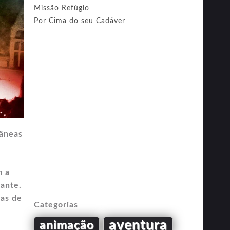
Missão Refúgio
Por Cima do seu Cadáver
râneas
-
m a
tante.
das de
Categorias
aventura
animação