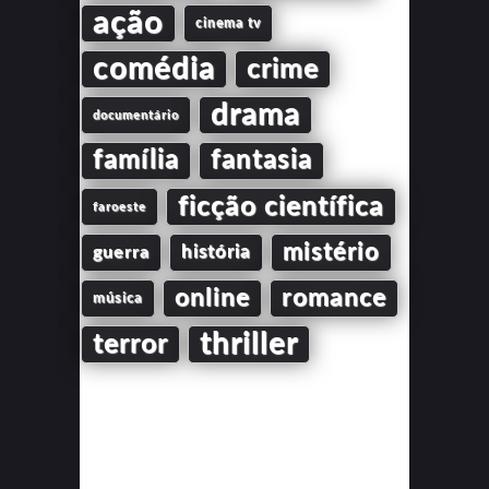
ação
cinema tv
comédia
crime
drama
documentário
família
fantasia
ficção científica
faroeste
mistério
guerra
história
online
romance
música
thriller
terror