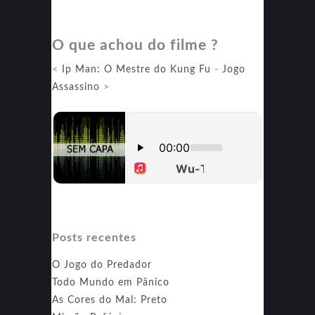
Nos
Braços
O que achou do filme ?
de
um
<
Ip Man: O Mestre do Kung Fu
-
Jogo
Assassino
Assassino
>
Posts recentes
O Jogo do Predador
Todo Mundo em Pânico
As Cores do Mal: Preto