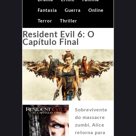
Fantasia
Guerra
Online
Terror
Thriller
Resident Evil 6: O
Capítulo Final
Sobrevivente
do massacre
zumbi, Alice
retorna para