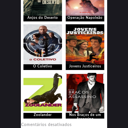
Anjos do Deserto
Operação Napoleão
O Coletivo
Jovens Justiceiros
Zoolander
Nos Braços de um
Assassino
em
Comentários desativados