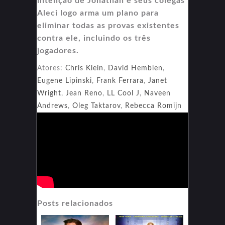
intenção de Jonathan e seus colegas
Aleci logo arma um plano para
eliminar todas as provas existentes
contra ele, incluindo os três
jogadores.
Atores:
Chris Klein
,
David Hemblen
,
Eugene Lipinski
,
Frank Ferrara
,
Janet
Wright
,
Jean Reno
,
LL Cool J
,
Naveen
Andrews
,
Oleg Taktarov
,
Rebecca Romijn
Posts relacionados