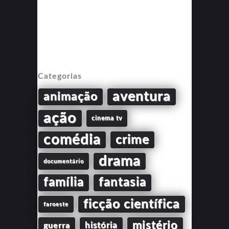
Categorias
aventura
animação
ação
cinema tv
comédia
crime
drama
documentário
família
fantasia
ficção científica
faroeste
mistério
guerra
história