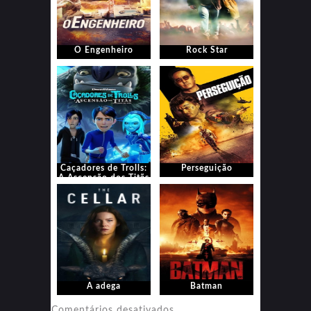
O Engenheiro
Rock Star
Caçadores de Trolls:
Perseguição
A Ascensão dos Titãs
A adega
Batman
em
Comentários desativados