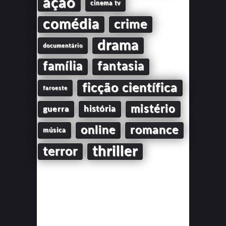
ação
cinema tv
comédia
crime
drama
documentário
família
fantasia
ficção científica
faroeste
mistério
guerra
história
online
romance
música
thriller
terror