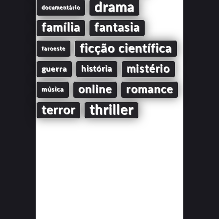
drama
documentário
família
fantasia
ficção científica
faroeste
mistério
guerra
história
online
romance
música
thriller
terror