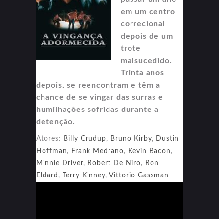
em um centro
correcional
depois de um
trote
malsucedido.
Trinta anos
depois, se reencontram e têm a
chance de se vingar das surras e
humilhações sofridas durante a
detenção.
Atores:
Billy Crudup
,
Bruno Kirby
,
Dustin
Hoffman
,
Frank Medrano
,
Kevin Bacon
,
Minnie Driver
,
Robert De Niro
,
Ron
Eldard
,
Terry Kinney
,
Vittorio Gassman