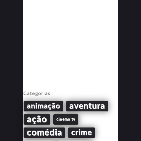
Categorias
aventura
animação
ação
cinema tv
comédia
crime