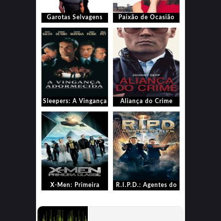
Garotas Selvagens
Paixão de Ocasião
Sleepers: A Vingança
Aliança do Crime
Adormecida
X-Men: Primeira
R.I.P.D.: Agentes do
Classe
Além