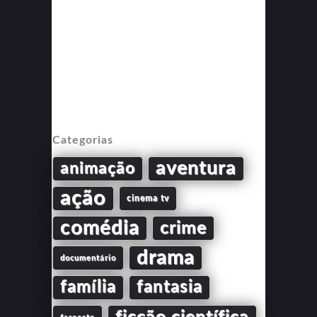
Categorias
aventura
animação
ação
cinema tv
comédia
crime
drama
documentário
família
fantasia