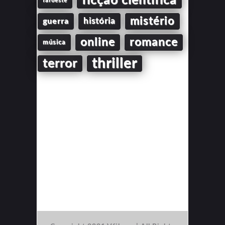
ficção científica
faroeste
mistério
guerra
história
online
romance
música
thriller
terror