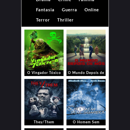
Fantasia
Guerra
Online
Terror
Thriller
O Vingador Tóxico
O Mundo Depois de
Nós
They/Them
O Homem Sem
Sombra