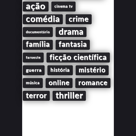
ação
cinema tv
comédia
crime
drama
documentário
família
fantasia
ficção científica
faroeste
mistério
guerra
história
online
romance
música
thriller
terror