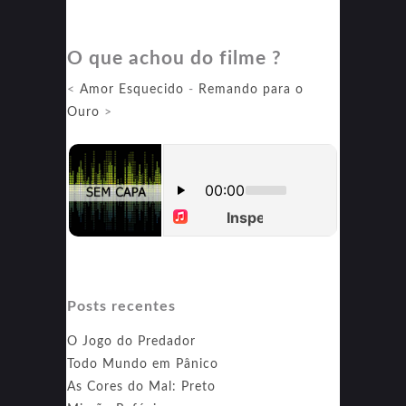
LEGO
Marvel
O que achou do filme ?
Vingadores:
Código
<
Amor Esquecido
-
Remando para o
Vermelho
Ouro
>
Posts recentes
O Jogo do Predador
Todo Mundo em Pânico
As Cores do Mal: Preto