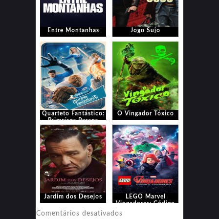
Entre Montanhas
Jogo Sujo
Quarteto Fantástico:
O Vingador Tóxico
Primeiros Passos
Jardim dos Desejos
LEGO Marvel
Vingadores: Código
Vermelho
em
Comentários desativados