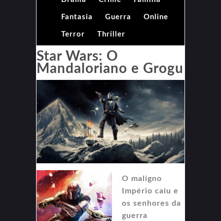
Fantasia
Guerra
Online
Terror
Thriller
Star Wars: O
Mandaloriano e Grogu
O maligno
Império caiu e
os senhores da
guerra