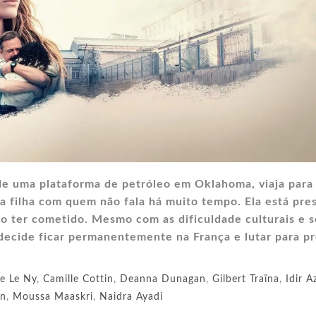
 de uma plataforma de petróleo em Oklahoma, viaja para
sua filha com quem não fala há muito tempo. Ela está pre
ão ter cometido. Mesmo com as dificuldade culturais e 
ll decide ficar permanentemente na França e lutar para p
e Le Ny
,
Camille Cottin
,
Deanna Dunagan
,
Gilbert Traïna
,
Idir A
n
,
Moussa Maaskri
,
Naidra Ayadi