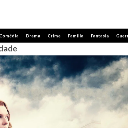
Comédia
Drama
Crime
Família
Fantasia
Guer
rdade