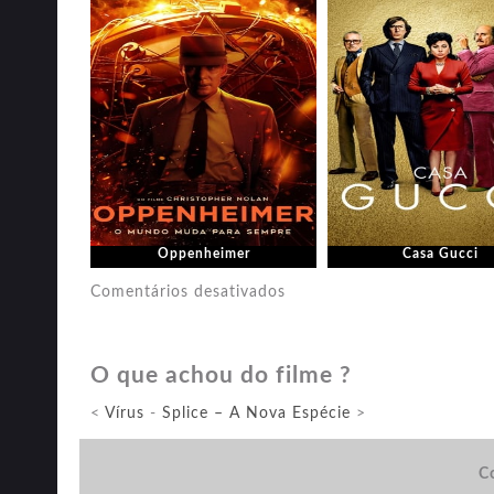
Oppenheimer
Casa Gucci
em
Comentários desativados
Zumbilândia
O que achou do filme ?
<
Vírus
-
Splice – A Nova Espécie
>
Co