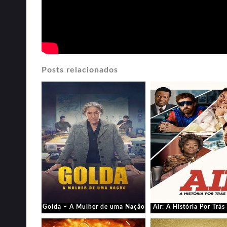
Posts relacionados
Golda – A Mulher de uma Nação
Air: A História Por Trá