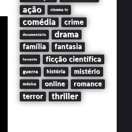
ação
cinema tv
comédia
crime
drama
documentário
família
fantasia
ficção científica
faroeste
mistério
guerra
história
online
romance
música
thriller
terror