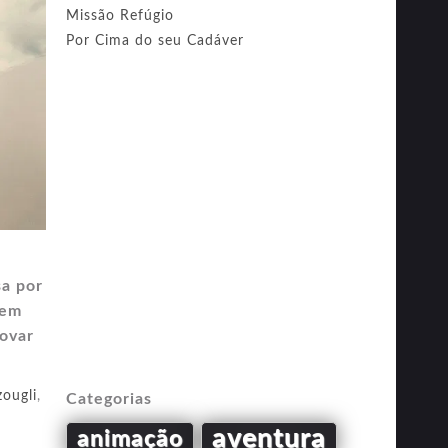
Missão Refúgio
Por Cima do seu Cadáver
sa por
sem
rovar
zougli
,
Categorias
aventura
animação