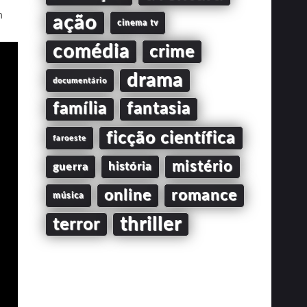
n
ação
cinema tv
comédia
crime
drama
documentário
família
fantasia
ficção científica
faroeste
mistério
guerra
história
online
romance
música
thriller
terror