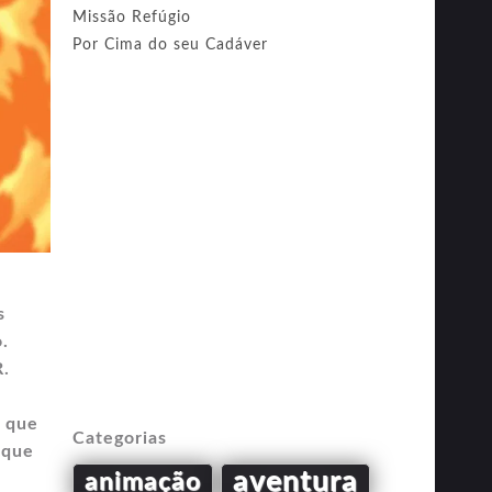
Missão Refúgio
Por Cima do seu Cadáver
s
.
R.
s
e que
Categorias
 que
aventura
animação