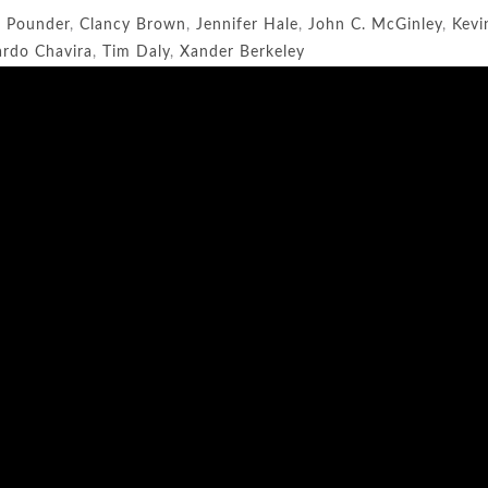
 Pounder
,
Clancy Brown
,
Jennifer Hale
,
John C. McGinley
,
Kevi
ardo Chavira
,
Tim Daly
,
Xander Berkeley