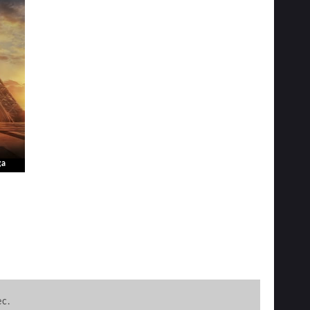
ga
ec.