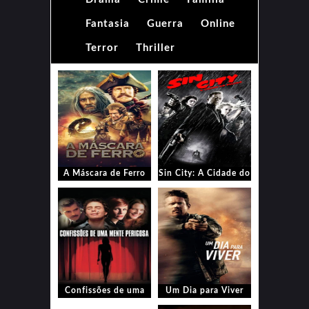
Fantasia
Guerra
Online
Terror
Thriller
A Máscara de Ferro
Sin City: A Cidade do
Pecado
Confissões de uma
Um Dia para Viver
Mente Perigosa