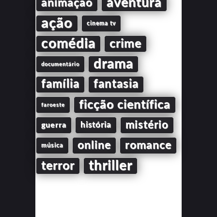
aventura
animação
ação
cinema tv
comédia
crime
drama
documentário
família
fantasia
ficção científica
faroeste
mistério
guerra
história
online
romance
música
thriller
terror