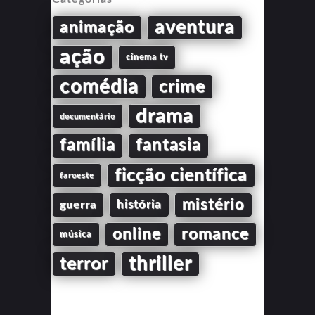
aventura
animação
ação
cinema tv
comédia
crime
drama
documentário
família
fantasia
ficção científica
faroeste
mistério
guerra
história
online
romance
música
thriller
terror