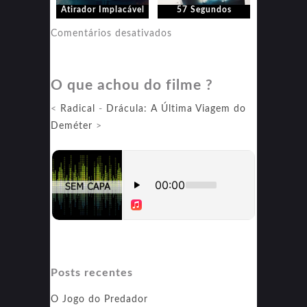
Atirador Implacável
57 Segundos
em
Comentários desativados
57
Segundos
O que achou do filme ?
<
Radical
-
Drácula: A Última Viagem do
Deméter
>
Posts recentes
O Jogo do Predador