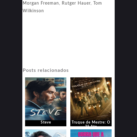
Morgan Freeman
,
Rutger Hauer
,
Tom
Wilkinson
Posts relacionados
Steve
Truque de Mestre: O
3° Ato