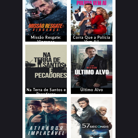
Missão Resgate:
Corra Que a Polícia
Vingança
Vem Aí!
Na Terra de Santos e
Último Alvo
Pecadores