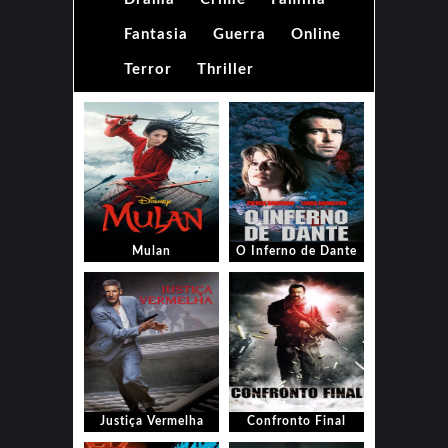
Fantasia
Guerra
Online
Terror
Thriller
Mulan
O Inferno de Dante
Justiça Vermelha
Confronto Final