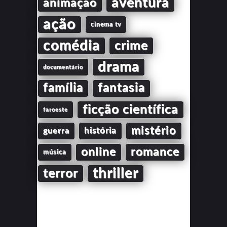
aventura
animação
ação
cinema tv
comédia
crime
drama
documentário
família
fantasia
ficção científica
faroeste
mistério
guerra
história
online
romance
música
thriller
terror