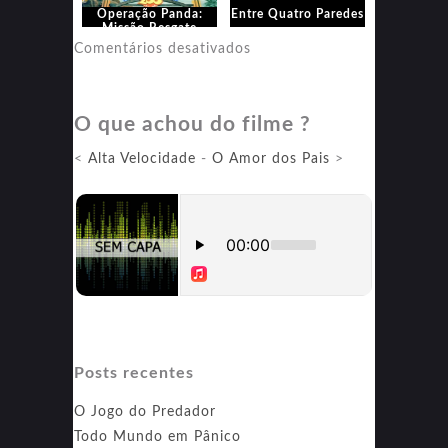
‎Operação Panda:
Entre Quatro Paredes
Missão Resgate
em
Comentários desativados
Entre
Quatro
O que achou do filme ?
Paredes
<
Alta Velocidade
-
O Amor dos Pais
>
Posts recentes
O Jogo do Predador
Todo Mundo em Pânico