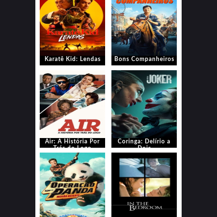
Karatê Kid: Lendas
Bons Companheiros
Air: A História Por
Coringa: Delírio a
Trás do Logo
Dois