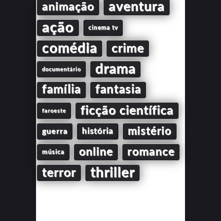
aventura
animação
ação
cinema tv
comédia
crime
drama
documentário
família
fantasia
ficção científica
faroeste
mistério
guerra
história
online
romance
música
thriller
terror