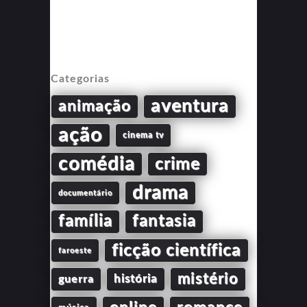
Categorias
aventura
animação
ação
cinema tv
comédia
crime
drama
documentário
família
fantasia
ficção científica
faroeste
mistério
guerra
história