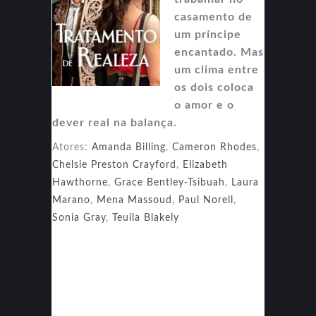
casamento de
um príncipe
encantado. Mas
um clima entre
os dois coloca
o amor e o
dever real na balança.
Atores:
Amanda Billing
,
Cameron Rhodes
,
Chelsie Preston Crayford
,
Elizabeth
Hawthorne
,
Grace Bentley-Tsibuah
,
Laura
Marano
,
Mena Massoud
,
Paul Norell
,
Sonia Gray
,
Teuila Blakely