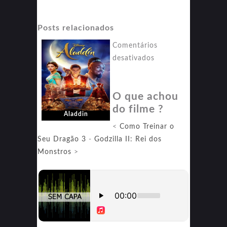
Posts relacionados
Comentários
em
desativados
Aladdin
O que achou
do filme ?
Aladdin
<
Como Treinar o
Seu Dragão 3
-
Godzilla II: Rei dos
Monstros
>