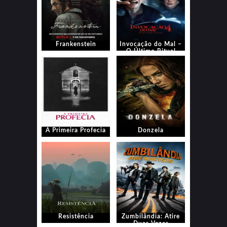
Frankenstein
Invocação do Mal –
O Último Ritual
A Primeira Profecia
Donzela
Resistência
Zumbilândia: Atire
Duas Vezes