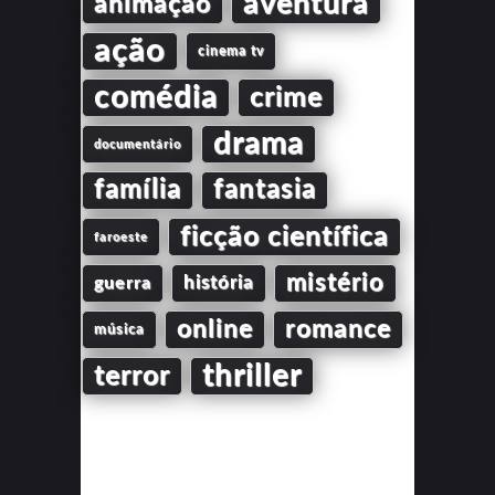
aventura
animação
ação
cinema tv
comédia
crime
drama
documentário
família
fantasia
ficção científica
faroeste
mistério
guerra
história
online
romance
música
thriller
terror