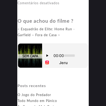
em
Comentários desativados
Zumbilândia:
Atire
O que achou do filme ?
Duas
Vezes
<
Esquadrão de Elite: Home Run
-
Garfield – Fora de Casa
>
Posts recentes
O Jogo do Predador
Todo Mundo em Pânico