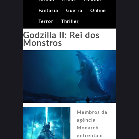
Fantasia
Guerra
Online
Terror
Thriller
Godzilla II: Rei dos
Monstros
Membros da
agência
Monarch
enfrentam