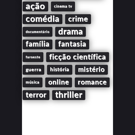
ação
cinema tv
comédia
crime
drama
documentário
família
fantasia
ficção científica
faroeste
mistério
guerra
história
online
romance
música
thriller
terror