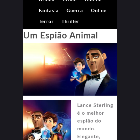
Fantasia
Guerra
Online
Terror
Thriller
Um Espião Animal
Lance Sterling
é o melhor
espião do
mundo.
Elegante,