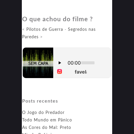
Mundo
em
O que achou do filme ?
Caos
<
Pilotos de Guerra
-
Segredos nas
Paredes
>
Posts recentes
O Jogo do Predador
Todo Mundo em Pânico
As Cores do Mal: Preto