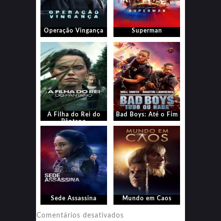
Operação Vingança
Superman
A Filha do Rei do
Bad Boys: Até o Fim
Pântano
Sede Assassina
Mundo em Caos
em
Comentários desativados