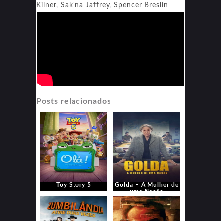
Kilner
,
Sakina Jaffrey
,
Spencer Breslin
Posts relacionados
Toy Story 5
Golda – A Mulher de
uma Nação