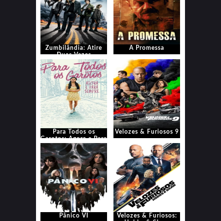
Zumbilândia: Atire
A Promessa
Duas Vezes
Para Todos os
Velozes & Furiosos 9
Garotos: Agora e Para
Sempre
Pânico VI
Velozes & Furiosos: