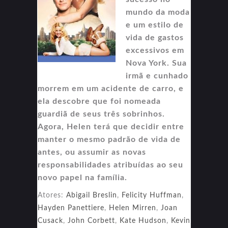
mundo da moda
e um estilo de
vida de gastos
excessivos em
Nova York. Sua
irmã e cunhado
morrem em um acidente de carro, e
ela descobre que foi nomeada
guardiã de seus três sobrinhos.
Agora, Helen terá que decidir entre
manter o mesmo padrão de vida de
antes, ou assumir as novas
responsabilidades atribuídas ao seu
novo papel na família.
Atores:
Abigail Breslin
,
Felicity Huffman
,
Hayden Panettiere
,
Helen Mirren
,
Joan
Cusack
,
John Corbett
,
Kate Hudson
,
Kevin