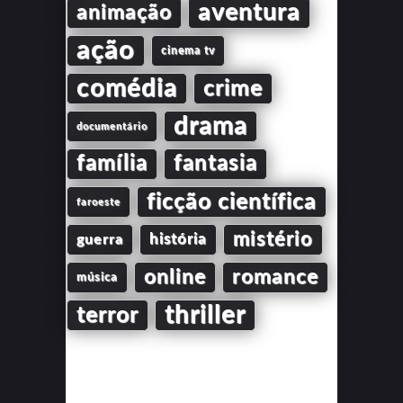
aventura
animação
ação
cinema tv
comédia
crime
drama
documentário
família
fantasia
ficção científica
faroeste
mistério
guerra
história
online
romance
música
thriller
terror