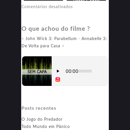
Hobbs & Shaw
em
Comentários desativados
Velozes
&
O que achou do filme ?
Furiosos:
Hobbs
<
John Wick 3: Parabellum
-
Annabelle 3:
&
De Volta para Casa
>
Shaw
Posts recentes
O Jogo do Predador
Todo Mundo em Pânico