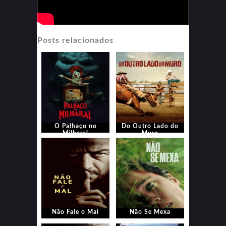
Posts relacionados
O Palhaço no
Do Outro Lado do
Milharal
Muro
Não Fale o Mal
Não Se Mexa