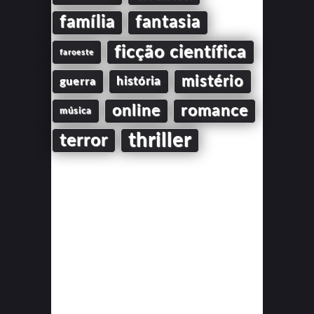
família
fantasia
ficção científica
faroeste
mistério
guerra
história
online
romance
música
thriller
terror