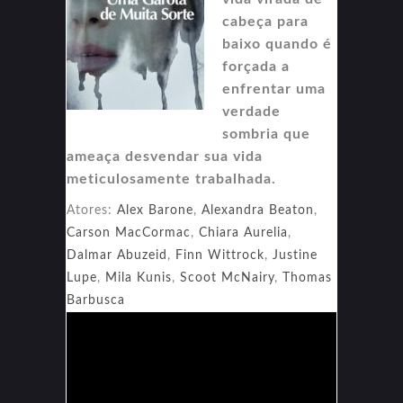
cabeça para
baixo quando é
forçada a
enfrentar uma
verdade
sombria que
ameaça desvendar sua vida
meticulosamente trabalhada.
Atores:
Alex Barone
,
Alexandra Beaton
,
Carson MacCormac
,
Chiara Aurelia
,
Dalmar Abuzeid
,
Finn Wittrock
,
Justine
Lupe
,
Mila Kunis
,
Scoot McNairy
,
Thomas
Barbusca