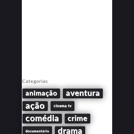
Categorias
aventura
animação
ação
cinema tv
comédia
crime
drama
documentário