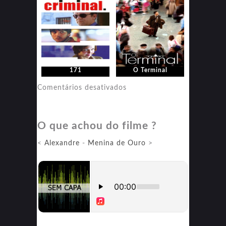
171
O Terminal
em
Comentários desativados
O
Terminal
O que achou do filme ?
<
Alexandre
-
Menina de Ouro
>