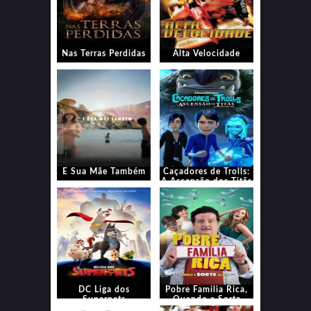
Nas Terras Perdidas
Alta Velocidade
E Sua Mãe Também
Caçadores de Trolls:
A Ascensão dos Titãs
DC Liga dos
Pobre Familia Rica,
Superpets
Quando a Sorte
Acaba