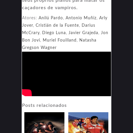
seus próprios planos para matar os
caçadores de vampiros.
Atores:
Anilú Pardo
,
Antonio Muñiz
,
Arly
Jover
,
Cristián de la Fuente
,
Darius
McCrary
,
Diego Luna
,
Javier Grajeda
,
Jon
Bon Jovi
,
Muriel Fouilland
,
Natasha
Gregson Wagner
Posts relacionados