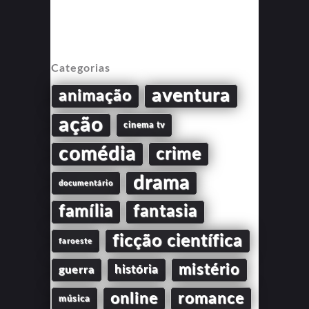
Categorias
aventura
animação
ação
cinema tv
comédia
crime
drama
documentário
família
fantasia
ficção científica
faroeste
mistério
guerra
história
online
romance
música