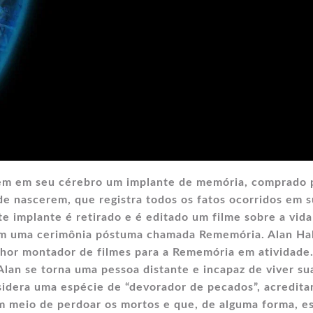
em em seu cérebro um implante de memória, comprado 
e nascerem, que registra todos os fatos ocorridos em 
te implante é retirado e é editado um filme sobre a vida
 em uma cerimônia póstuma chamada Rememória. Alan H
lhor montador de filmes para a Rememória em atividade
 Alan se torna uma pessoa distante e incapaz de viver su
nsidera uma espécie de “devorador de pecados”, acredit
m meio de perdoar os mortos e que, de alguma forma, e