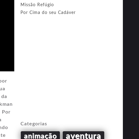
Missão Refúgio
Por Cima do seu Cadáver
por
sua
 da
akman
. Por
a
Categorias
ando
aventura
animação
ste