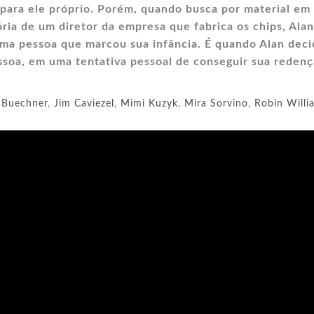
ara ele próprio. Porém, quando busca por material em
ia de um diretor da empresa que fabrica os chips, Alan
ma pessoa que marcou sua infância. É quando Alan deci
essoa, em uma tentativa pessoal de conseguir sua reden
 Buechner
,
Jim Caviezel
,
Mimi Kuzyk
,
Mira Sorvino
,
Robin Willi