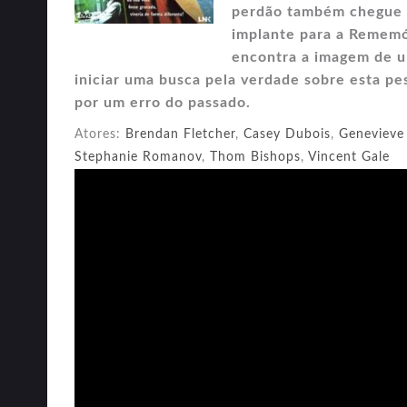
perdão também chegue p
implante para a Rememór
encontra a imagem de u
iniciar uma busca pela verdade sobre esta p
por um erro do passado.
Atores:
Brendan Fletcher
,
Casey Dubois
,
Genevieve
Stephanie Romanov
,
Thom Bishops
,
Vincent Gale