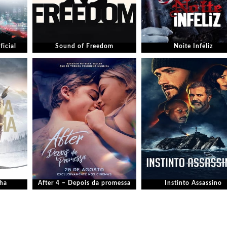
ficial
Sound of Freedom
Noite Infeliz
nha
After 4 – Depois da promessa
Instinto Assassino