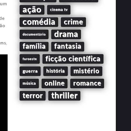
 um
ação
cinema tv
de
comédia
crime
ção
drama
documentário
ams
,
família
fantasia
ficção científica
faroeste
mistério
guerra
história
online
romance
música
thriller
terror