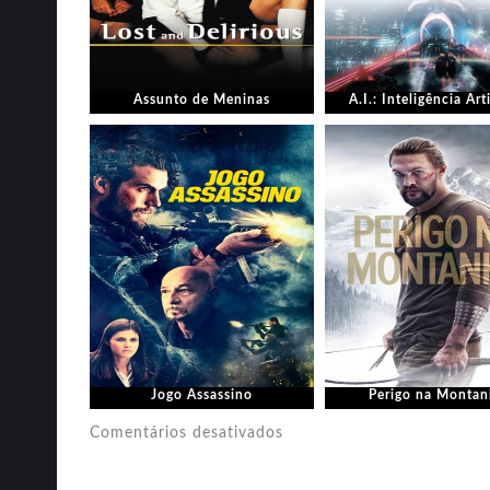
Assunto de Meninas
A.I.: Inteligência Arti
Jogo Assassino
Perigo na Monta
em
Comentários desativados
Instinto
Assassino