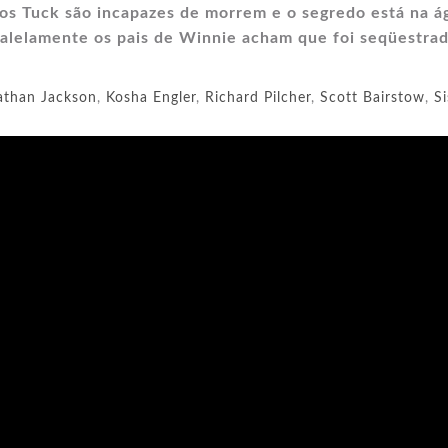
 os Tuck são incapazes de morrem e o segredo está na á
ralelamente os pais de Winnie acham que foi seqüestrad
athan Jackson
,
Kosha Engler
,
Richard Pilcher
,
Scott Bairstow
,
Si