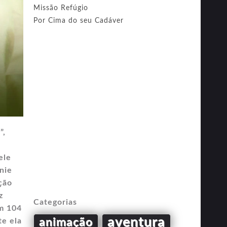
Missão Refúgio
Por Cima do seu Cadáver
”,
ele
nie
ção
z
Categorias
em 104
aventura
animação
te ela