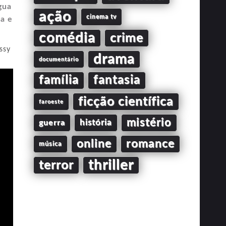
gua
ação
cinema tv
a e
comédia
crime
ssy
drama
documentário
família
fantasia
ficção científica
faroeste
mistério
guerra
história
online
romance
música
thriller
terror