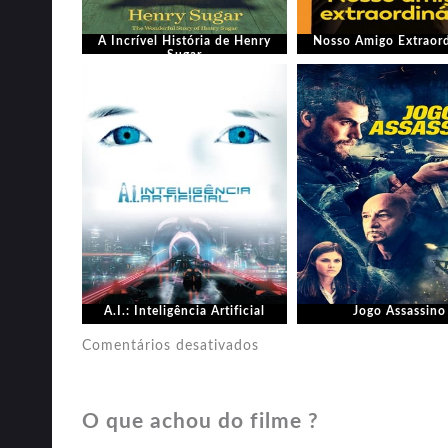
A Incrível História de Henry
Nosso Amigo Extraord
Sugar
A.I.: Inteligência Artificial
Jogo Assassino
em
Comentários desativados
Viúva
Negra
O que achou do filme ?