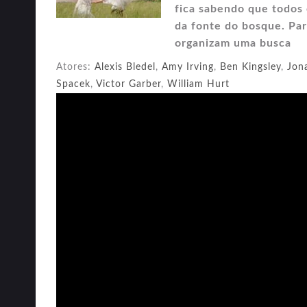
fica sabendo que todos
da fonte do bosque. Pa
organizam uma busca
Atores:
Alexis Bledel
,
Amy Irving
,
Ben Kingsley
,
Jon
Spacek
,
Victor Garber
,
William Hurt