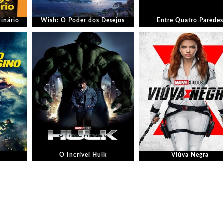
inário
Wish: O Poder dos Desejos
Entre Quatro Paredes
O Incrível Hulk
Viúva Negra