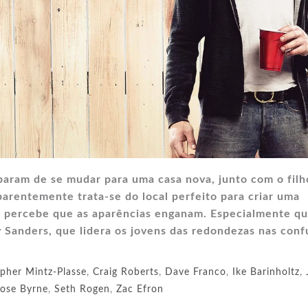
baram de se mudar para uma casa nova, junto com o filh
arentemente trata-se do local perfeito para criar uma
sal percebe que as aparências enganam. Especialmente q
 Sanders, que lidera os jovens das redondezas nas con
opher Mintz-Plasse
,
Craig Roberts
,
Dave Franco
,
Ike Barinholtz
,
ose Byrne
,
Seth Rogen
,
Zac Efron