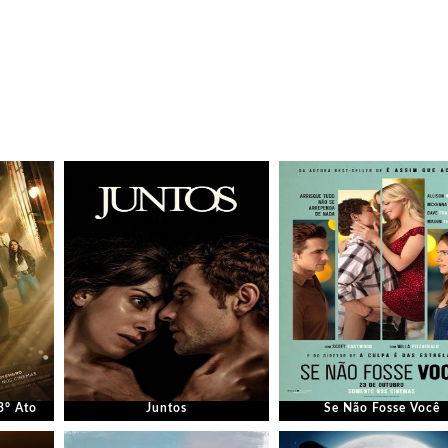
3° Ato
Juntos
Se Não Fosse Você