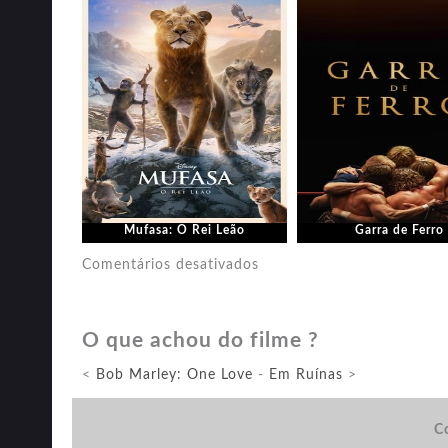
Mufasa: O Rei Leão
Garra de Ferro
em
Comentários desativados
Orion
e
O que achou do filme ?
o
Escuro
<
Bob Marley: One Love
-
Em Ruínas
>
Co