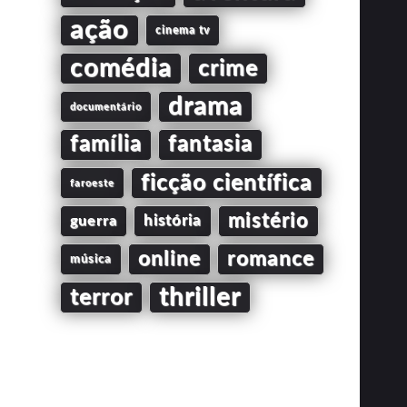
ação
cinema tv
comédia
crime
drama
documentário
família
fantasia
ficção científica
faroeste
mistério
guerra
história
online
romance
música
thriller
terror