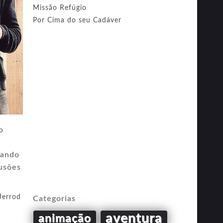
Missão Refúgio
Por Cima do seu Cadáver
o
uando
fusões
Jerrod
Categorias
aventura
animação