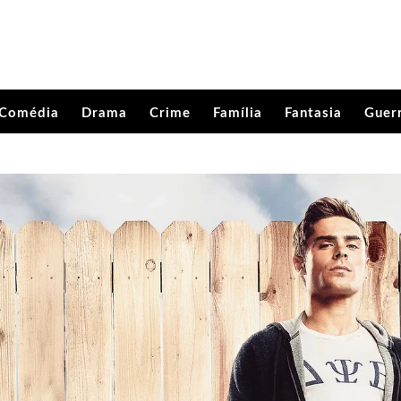
Comédia
Drama
Crime
Família
Fantasia
Guer