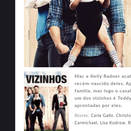
Mac e Kelly Radner aca
recém-nascido deles. Ap
família, mas logo o ca
um dos vizinhos é Teddy
aprontadas por eles.
Atores:
Carla Gallo
,
Christ
Carmichael
,
Lisa Kudrow
,
R