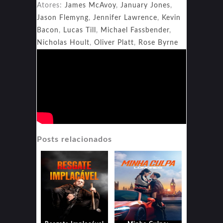
Atores:
James McAvoy
,
January Jones
,
Jason Flemyng
,
Jennifer Lawrence
,
Kevin
Bacon
,
Lucas Till
,
Michael Fassbender
,
Nicholas Hoult
,
Oliver Platt
,
Rose Byrne
Posts relacionados