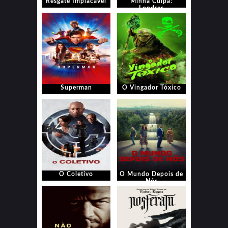
Resgate Implacável
Minha Culpa:
Londres
Superman
O Vingador Tóxico
O Coletivo
O Mundo Depois de
Nós