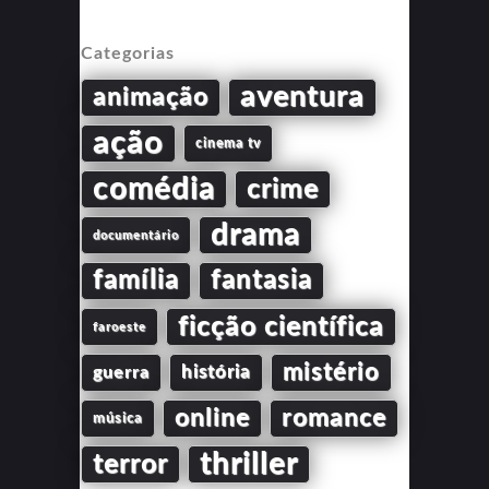
Categorias
aventura
animação
ação
cinema tv
comédia
crime
drama
documentário
família
fantasia
ficção científica
faroeste
mistério
guerra
história
online
romance
música
thriller
terror