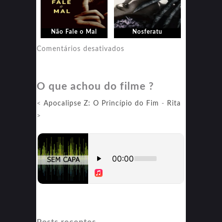
Não Fale o Mal
Nosferatu
em
Comentários desativados
Nosferatu
O que achou do filme ?
<
Apocalipse Z: O Princípio do Fim
-
Rita
>
Posts recentes