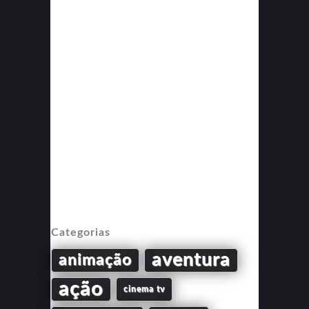
Categorias
aventura
animação
ação
cinema tv