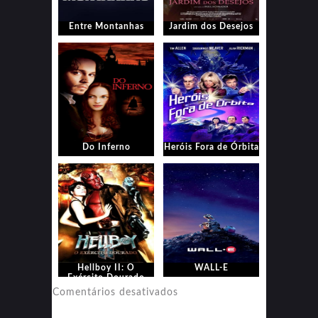
Entre Montanhas
Jardim dos Desejos
Do Inferno
Heróis Fora de Órbita
Hellboy II: O
WALL-E
Exército Dourado
em
Comentários desativados
WALL-