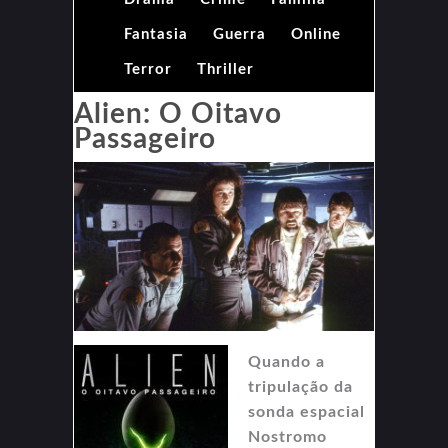
Fantasia
Guerra
Online
Terror
Thriller
Alien: O Oitavo
Passageiro
Quando a
tripulação da
sonda espacial
Nostromo