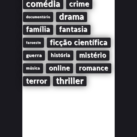
comédia
crime
drama
documentário
família
fantasia
ficção científica
faroeste
mistério
guerra
história
online
romance
música
thriller
terror