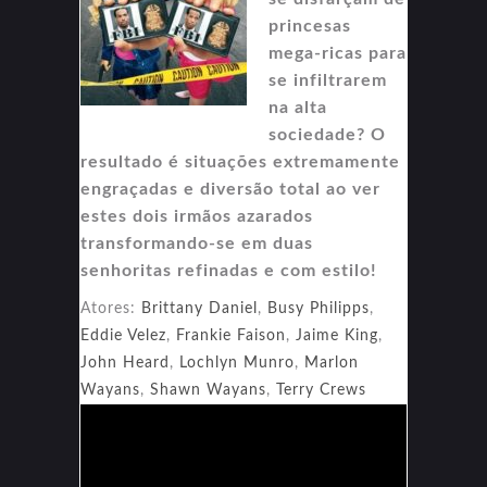
princesas
mega-ricas para
se infiltrarem
na alta
sociedade? O
resultado é situações extremamente
engraçadas e diversão total ao ver
estes dois irmãos azarados
transformando-se em duas
senhoritas refinadas e com estilo!
Atores:
Brittany Daniel
,
Busy Philipps
,
Eddie Velez
,
Frankie Faison
,
Jaime King
,
John Heard
,
Lochlyn Munro
,
Marlon
Wayans
,
Shawn Wayans
,
Terry Crews