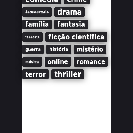
drama
documentário
família
fantasia
ficção científica
faroeste
mistério
guerra
história
online
romance
música
thriller
terror