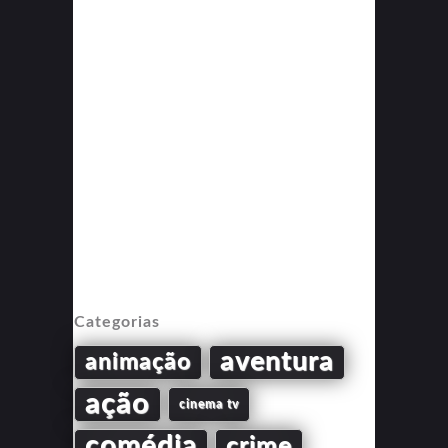
Categorias
aventura
animação
ação
cinema tv
comédia
crime