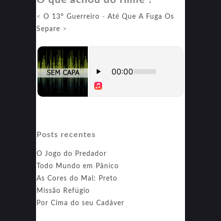
A
<
O 13° Guerreiro
-
Até Que A Fuga Os
Arte
Separe
>
do
Crime
Posts recentes
O Jogo do Predador
Todo Mundo em Pânico
As Cores do Mal: Preto
Missão Refúgio
Por Cima do seu Cadáver