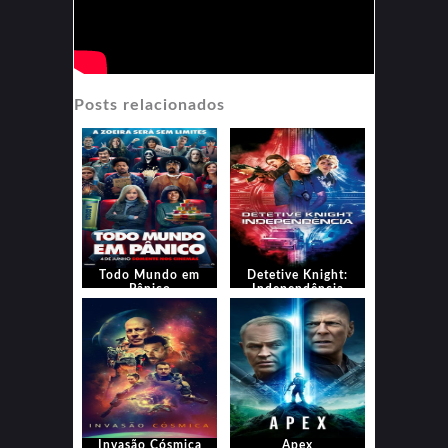
Posts relacionados
Todo Mundo em
Detetive Knight:
Pânico
Independência
Invasão Cósmica
Apex