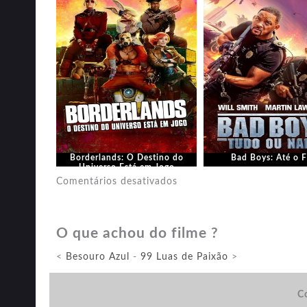
Borderlands: O Destino do
Bad Boys: Até o 
Universo Está em Jogo
em
Comentários desativados
Clube
de
O que achou do filme ?
Assassinos
<
Besouro Azul
-
99 Luas de Paixão
>
Co