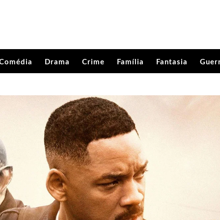
Comédia
Drama
Crime
Família
Fantasia
Guer