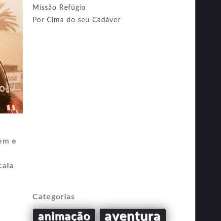
Missão Refúgio
Por Cima do seu Cadáver
cem e
caia
Categorias
aventura
animação