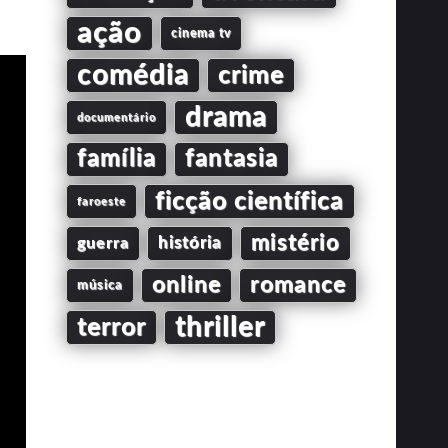
ação
cinema tv
comédia
crime
drama
documentário
família
fantasia
ficção científica
faroeste
mistério
guerra
história
online
romance
música
thriller
terror