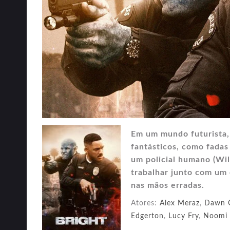
Em um mundo futurista
fantásticos, como fadas
um policial humano (Wil
trabalhar junto com um 
nas mãos erradas.
Atores:
Alex Meraz
,
Dawn O
Edgerton
,
Lucy Fry
,
Noomi 