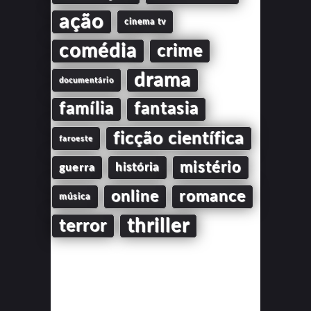
ação
cinema tv
comédia
crime
drama
documentário
família
fantasia
ficção científica
faroeste
mistério
guerra
história
online
romance
música
thriller
terror