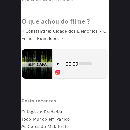
Oito
Mulheres
O que achou do filme ?
e
um
<
Constantine: Cidade dos Demônios – O
Segredo
Filme
-
Bumblebee
>
Posts recentes
O Jogo do Predador
Todo Mundo em Pânico
As Cores do Mal: Preto