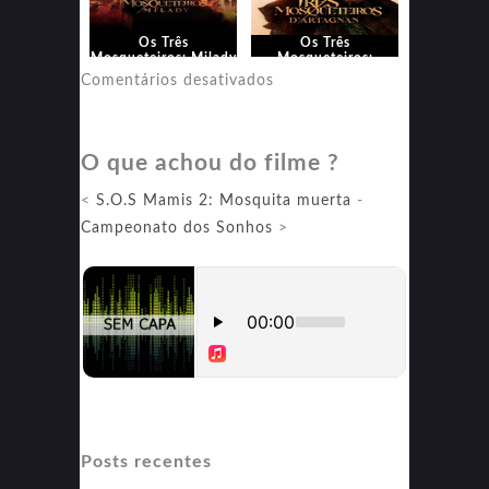
Os Três
Os Três
Mosqueteiros: Milady
Mosqueteiros:
D’Artagnan
em
Comentários desativados
Os
Três
O que achou do filme ?
Mosqueteiros:
D’Artagnan
<
S.O.S Mamis 2: Mosquita muerta
-
Campeonato dos Sonhos
>
Posts recentes