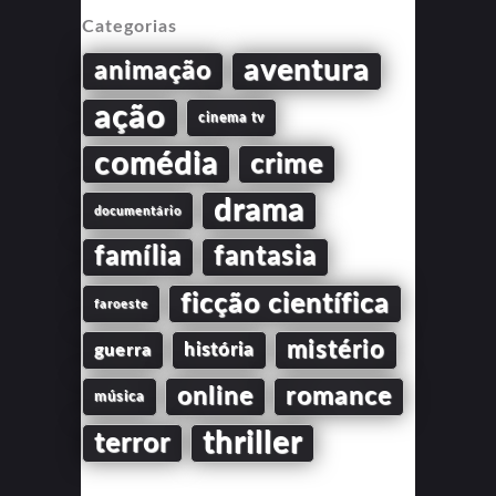
Categorias
aventura
animação
ação
cinema tv
comédia
crime
drama
documentário
família
fantasia
ficção científica
faroeste
mistério
guerra
história
online
romance
música
thriller
terror