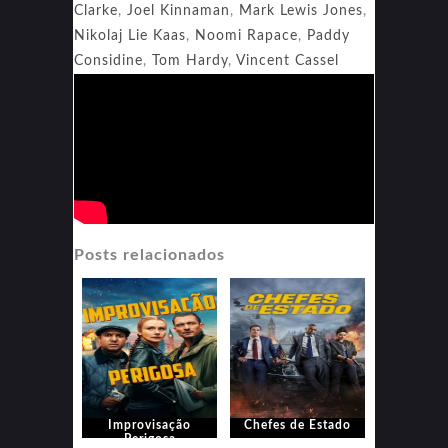
Clarke
,
Joel Kinnaman
,
Mark Lewis Jones
,
Nikolaj Lie Kaas
,
Noomi Rapace
,
Paddy
Considine
,
Tom Hardy
,
Vincent Cassel
Posts relacionados
Improvisação
Chefes de Estado
Perigosa