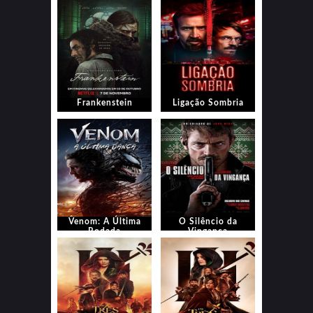
Frankenstein
Ligação Sombria
Venom: A Última
O Silêncio da
Rodada
Vingança