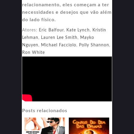
relacionamento, eles começam a ter
necessidades e desejos que vão além
do lado físico.
Atores:
Eric Balfour
,
Kate Lynch
,
Kristin
Lehman
,
Lauren Lee Smith
,
Mayko
Nguyen
,
Michael Facciolo
,
Polly Shannon
,
Ron White
Posts relacionados