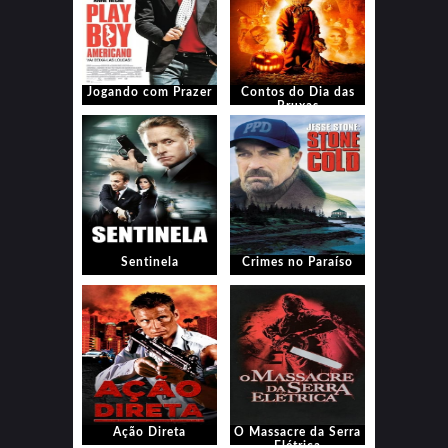
Jogando com Prazer
Contos do Dia das
Bruxas
Sentinela
Crimes no Paraíso
Ação Direta
O Massacre da Serra
Elétrica