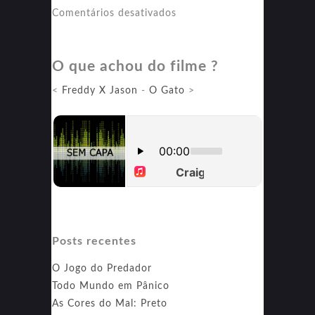
em
Comentários desativados
O
Massacre
O que achou do filme ?
da
Serra
<
Freddy X Jason
-
O Gato
>
Elétrica
Posts recentes
O Jogo do Predador
Todo Mundo em Pânico
As Cores do Mal: Preto