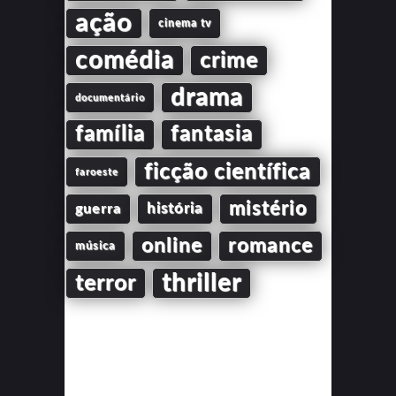
ação
cinema tv
comédia
crime
drama
documentário
família
fantasia
ficção científica
faroeste
mistério
guerra
história
online
romance
música
thriller
terror