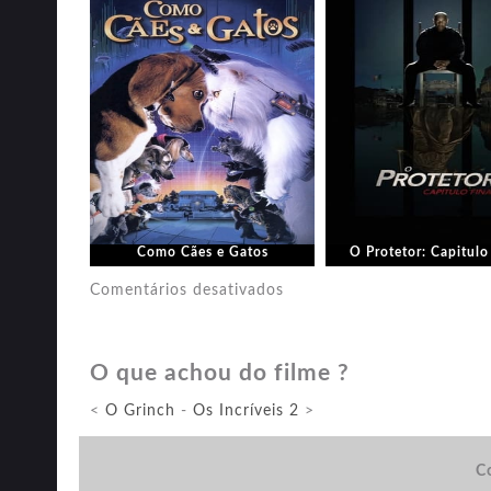
Como Cães e Gatos
O Protetor: Capitulo
em
Comentários desativados
Bohemian
Rhapsody:
O que achou do filme ?
A
História
<
O Grinch
-
Os Incríveis 2
>
de
Freddie
Co
Mercury