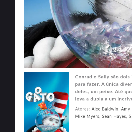
Conrad e Sally são dois
para fazer. A única div
deles, um peixe. Até qu
leva a dupla a um incrí
Atores:
Alec Baldwin
,
Amy 
Mike Myers
,
Sean Hayes
,
S