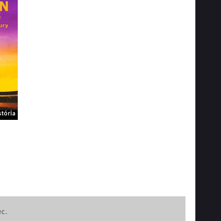
tória
ec.