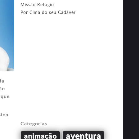
Missão Refúgio
Por Cima do seu Cadáver
da
ão
 que
ston
,
Categorias
aventura
animação