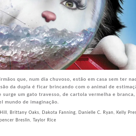
 irmãos que, num dia chuvoso, estão em casa sem ter na
ersão da dupla é ficar brincando com o animal de estimaç
e surge um gato travesso, de cartola vermelha e branca,
vel mundo de imaginação.
Hill
,
Brittany Oaks
,
Dakota Fanning
,
Danielle C. Ryan
,
Kelly Pre
pencer Breslin
,
Taylor Rice