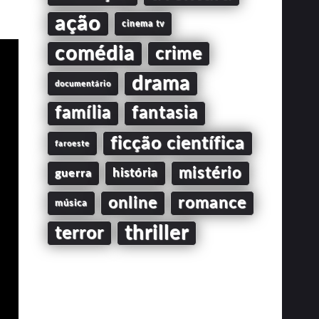
ação
cinema tv
comédia
crime
drama
documentário
família
fantasia
ficção científica
faroeste
mistério
guerra
história
online
romance
música
thriller
terror