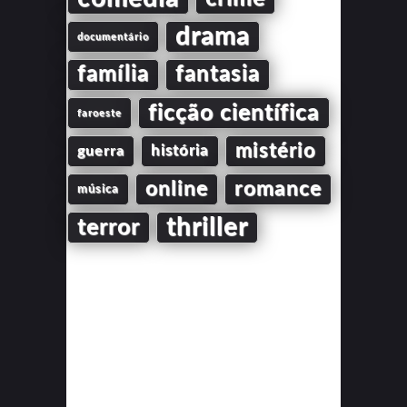
drama
documentário
família
fantasia
ficção científica
faroeste
mistério
guerra
história
online
romance
música
thriller
terror