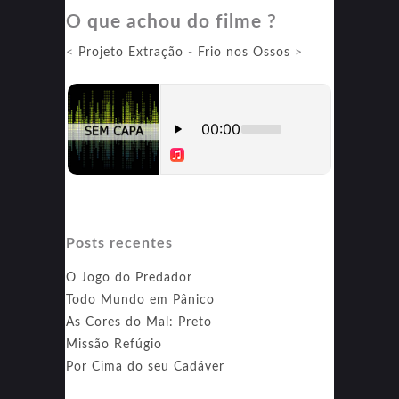
O que achou do filme ?
–
Acerto
<
Projeto Extração
-
Frio nos Ossos
>
de
Contas
Parte
1
Posts recentes
O Jogo do Predador
Todo Mundo em Pânico
As Cores do Mal: Preto
Missão Refúgio
Por Cima do seu Cadáver