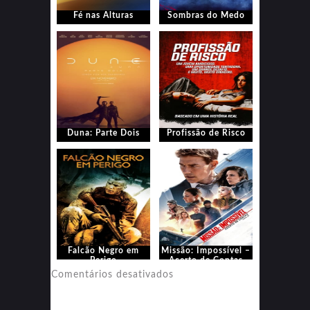
Fé nas Alturas
Sombras do Medo
Duna: Parte Dois
Profissão de Risco
Falcão Negro em
Missão: Impossível –
Perigo
Acerto de Contas
Parte 1
em
Comentários desativados
Missão:
Impossível