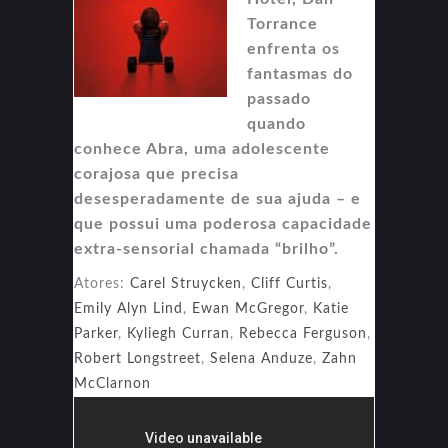
Torrance
enfrenta os
fantasmas do
passado
quando
conhece Abra, uma adolescente
corajosa que precisa
desesperadamente de sua ajuda – e
que possui uma poderosa capacidade
extra-sensorial chamada “brilho”.
Atores:
Carel Struycken
,
Cliff Curtis
,
Emily Alyn Lind
,
Ewan McGregor
,
Katie
Parker
,
Kyliegh Curran
,
Rebecca Ferguson
,
Robert Longstreet
,
Selena Anduze
,
Zahn
McClarnon