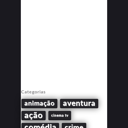
Categorias
aventura
animação
ação
cinema tv
comédia
crime