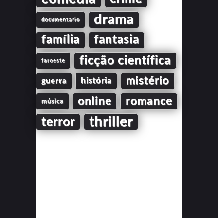
drama
documentário
família
fantasia
ficção científica
faroeste
mistério
guerra
história
online
romance
música
thriller
terror