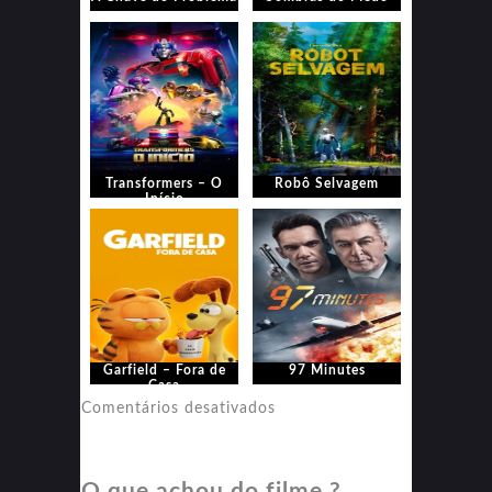
Transformers – O
Robô Selvagem
Início
Garfield – Fora de
97 Minutes
Casa
em
Comentários desativados
97
Minutes
O que achou do filme ?