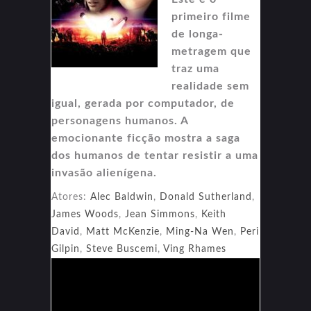
primeiro filme
de longa-
metragem que
traz uma
realidade sem
igual, gerada por computador, de
personagens humanos. A
emocionante ficção mostra a saga
dos humanos de tentar resistir a uma
invasão alienígena.
Atores:
Alec Baldwin
,
Donald Sutherland
,
James Woods
,
Jean Simmons
,
Keith
David
,
Matt McKenzie
,
Ming-Na Wen
,
Peri
Gilpin
,
Steve Buscemi
,
Ving Rhames