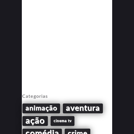
Categorias
aventura
animação
ação
cinema tv
comédia
crime